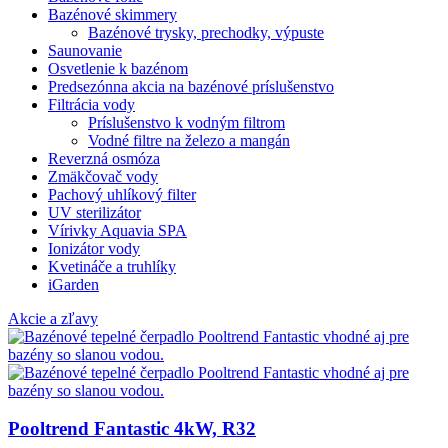
Bazénové skimmery
Bazénové trysky, prechodky, výpuste
Saunovanie
Osvetlenie k bazénom
Predsezónna akcia na bazénové príslušenstvo
Filtrácia vody
Príslušenstvo k vodným filtrom
Vodné filtre na železo a mangán
Reverzná osmóza
Zmäkčovač vody
Pachový uhlíkový filter
UV sterilizátor
Vírivky Aquavia SPA
Ionizátor vody
Kvetináče a truhlíky
iGarden
Akcie a zľavy
Pooltrend Fantastic 4kW, R32