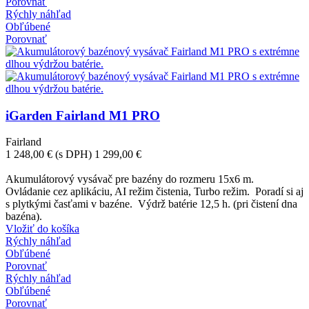
Porovnať
Rýchly náhľad
Obľúbené
Porovnať
iGarden Fairland M1 PRO
Fairland
1 248,00 €
(s DPH)
1 299,00 €
-51,00 €
Akumulátorový vysávač pre bazény do rozmeru 15x6 m.
Ovládanie cez aplikáciu, AI režim čistenia, Turbo režim. Poradí si aj
s plytkými časťami v bazéne. Výdrž batérie 12,5 h. (pri čistení dna
bazéna).
Vložiť do košíka
Rýchly náhľad
Obľúbené
Porovnať
Rýchly náhľad
Obľúbené
Porovnať