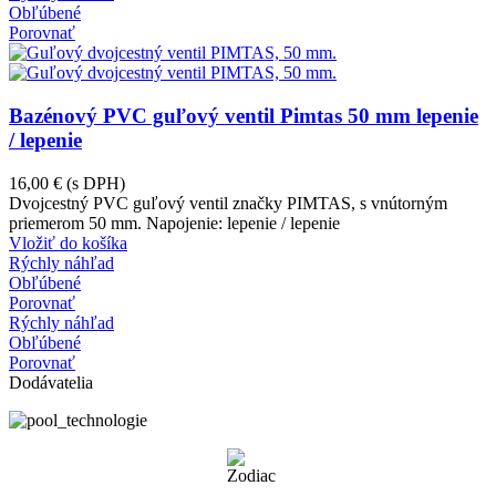
Obľúbené
Porovnať
Bazénový PVC guľový ventil Pimtas 50 mm lepenie
/ lepenie
16,00 €
(s DPH)
Dvojcestný PVC guľový ventil značky PIMTAS, s vnútorným
priemerom 50 mm. Napojenie: lepenie / lepenie
Vložiť do košíka
Rýchly náhľad
Obľúbené
Porovnať
Rýchly náhľad
Obľúbené
Porovnať
Dodávatelia