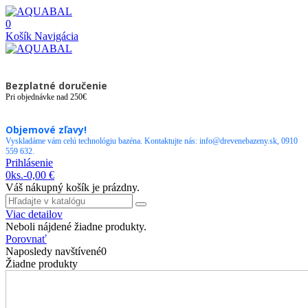
0
Košík
Navigácia
Bezplatné doručenie
Pri objednávke nad 250€
Objemové zľavy!
Vyskladáme vám celú technológiu bazéna. Kontaktujte nás: info@drevenebazeny.sk, 0910
559 632.
Prihlásenie
0
ks.
-
0,00 €
Váš nákupný košík je prázdny.
Viac detailov
Neboli nájdené žiadne produkty.
Porovnať
Naposledy navštívené
0
Žiadne produkty