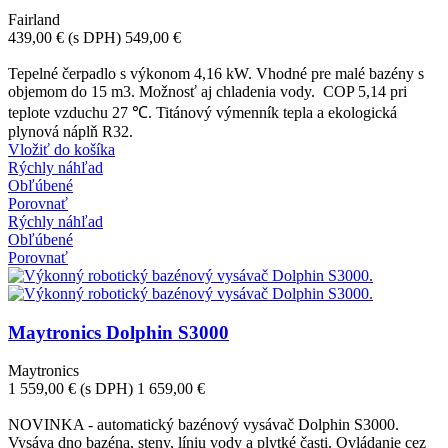
Fairland
439,00 €
(s DPH)
549,00 €
-110,00 €
Tepelné čerpadlo s výkonom 4,16 kW. Vhodné pre malé bazény s
objemom do 15 m3. Možnosť aj chladenia vody. COP 5,14 pri
teplote vzduchu 27 ℃. Titánový výmenník tepla a ekologická
plynová náplň R32.
Vložiť do košíka
Rýchly náhľad
Obľúbené
Porovnať
Rýchly náhľad
Obľúbené
Porovnať
Maytronics Dolphin S3000
Maytronics
1 559,00 €
(s DPH)
1 659,00 €
-100,00 €
NOVINKA - automatický bazénový vysávač Dolphin S3000.
Vysáva dno bazéna, steny, líniu vody a plytké časti. Ovládanie cez