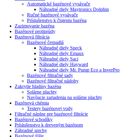
Automatické bazénové vysávače
Náhradné diely Maytronics Dolphin
Ručné bazénové vysávače
Príslušenstvo k čisteniu bazéna
Zazimovanie bazéna
Bazénové protiprúdy
Bazénová filtrácia
Bazénové čerpadlá
Náhradné diely Speck
Náhradné diely Emaux
Náhradné diely Saci
Náhradné diely Hayward
Náhradné diely Mr. Pump Eco a InverPro
Bazénové filtračné sady
Bazénové filtračné nádoby
Zakrytie hladiny bazéna
Solárne plachty
Navíjacie zariadenia na solárne plachty
Bazénová chémia
Testery bazénovej vody
Filtračné náplne pre bazénové filtrácie
Bazénové schodíky
Príslušenstvo k dreveným bazénom
Záhradné sprchy
Bazénové fólie