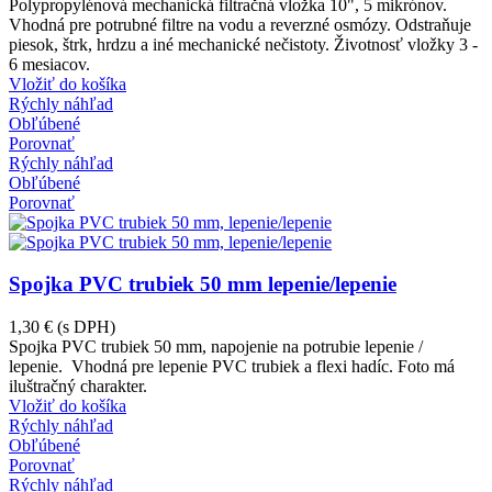
Polypropylénová mechanická filtračná vložka 10", 5 mikrónov.
Vhodná pre potrubné filtre na vodu a reverzné osmózy. Odstraňuje
piesok, štrk, hrdzu a iné mechanické nečistoty. Životnosť vložky 3 -
6 mesiacov.
Vložiť do košíka
Rýchly náhľad
Obľúbené
Porovnať
Rýchly náhľad
Obľúbené
Porovnať
Spojka PVC trubiek 50 mm lepenie/lepenie
1,30 €
(s DPH)
Spojka PVC trubiek 50 mm, napojenie na potrubie lepenie /
lepenie. Vhodná pre lepenie PVC trubiek a flexi hadíc. Foto má
iluštračný charakter.
Vložiť do košíka
Rýchly náhľad
Obľúbené
Porovnať
Rýchly náhľad