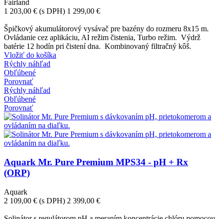
Fairland
1 203,00 €
(s DPH)
1 299,00 €
-96,00 €
Špičkový akumulátorový vysávač pre bazény do rozmeru 8x15 m.
Ovládanie cez aplikáciu, AI režim čistenia, Turbo režim. Výdrž
batérie 12 hodín pri čistení dna. Kombinovaný filtračný kôš.
Vložiť do košíka
Rýchly náhľad
Obľúbené
Porovnať
Rýchly náhľad
Obľúbené
Porovnať
Aquark Mr. Pure Premium MPS34 - pH + Rx
(ORP)
Aquark
2 109,00 €
(s DPH)
2 399,00 €
-290,00 €
Solinátor s regulátorom pH a meraním koncentrácie chlóru pomocou