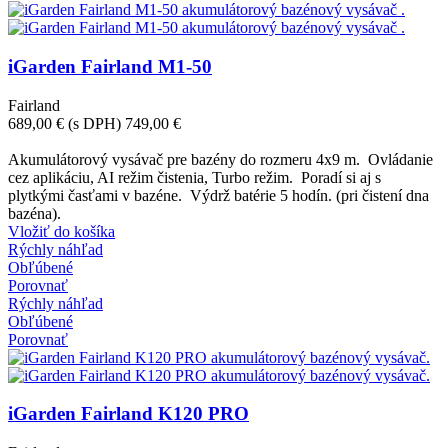
iGarden Fairland M1-50
Fairland
689,00 €
(s DPH)
749,00 €
-60,00 €
Akumulátorový vysávač pre bazény do rozmeru 4x9 m. Ovládanie
cez aplikáciu, AI režim čistenia, Turbo režim. Poradí si aj s
plytkými časťami v bazéne. Výdrž batérie 5 hodín. (pri čistení dna
bazéna).
Vložiť do košíka
Rýchly náhľad
Obľúbené
Porovnať
Rýchly náhľad
Obľúbené
Porovnať
iGarden Fairland K120 PRO