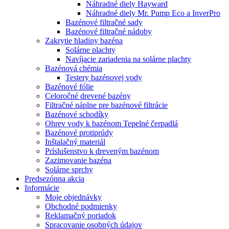
Náhradné diely Hayward
Náhradné diely Mr. Pump Eco a InverPro
Bazénové filtračné sady
Bazénové filtračné nádoby
Zakrytie hladiny bazéna
Solárne plachty
Navíjacie zariadenia na solárne plachty
Bazénová chémia
Testery bazénovej vody
Bazénové fólie
Celoročné drevené bazény
Filtračné náplne pre bazénové filtrácie
Bazénové schodíky
Ohrev vody k bazénom Tepelné čerpadlá
Bazénové protiprúdy
Inštalačný materiál
Príslušenstvo k dreveným bazénom
Zazimovanie bazéna
Solárne sprchy
Predsezónna akcia
Informácie
Moje objednávky
Obchodné podmienky
Reklamačný poriadok
Spracovanie osobných údajov