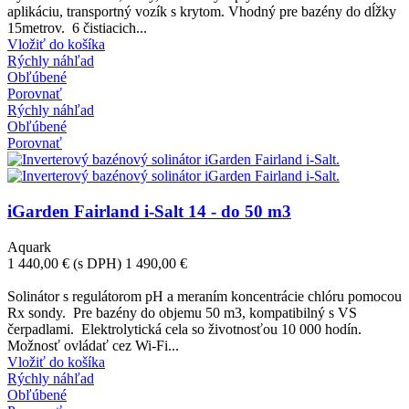
aplikáciu, transportný vozík s krytom. Vhodný pre bazény do dĺžky
15metrov. 6 čistiacich...
Vložiť do košíka
Rýchly náhľad
Obľúbené
Porovnať
Rýchly náhľad
Obľúbené
Porovnať
iGarden Fairland i-Salt 14 - do 50 m3
Aquark
1 440,00 €
(s DPH)
1 490,00 €
-50,00 €
Solinátor s regulátorom pH a meraním koncentrácie chlóru pomocou
Rx sondy. Pre bazény do objemu 50 m3, kompatibilný s VS
čerpadlami. Elektrolytická cela so životnosťou 10 000 hodín.
Možnosť ovládať cez Wi-Fi...
Vložiť do košíka
Rýchly náhľad
Obľúbené