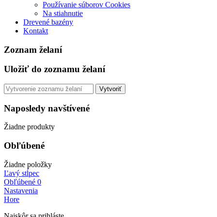
Používanie súborov Cookies
Na stiahnutie
Drevené bazény
Kontakt
Zoznam želaní
Uložiť do zoznamu želaní
Vytvoriť
Naposledy navštívené
Žiadne produkty
Obľúbené
Žiadne položky
Ľavý stĺpec
Obľúbené
0
Nastavenia
Hore
Najskôr sa prihláste.