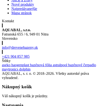
Akcie a zľavy
Nové produkty
Najpredávanejšie
Mapa stránok
Kontakt
AQUABAL, s.r.o.
Fatranská 655 / 6, 949 01 Nitra
Slovensko
info@drevenebazeny.sk
+421 904 857 985
Štítky
aseko
haogenplast
bazénová fólia
astralpool
bazénové čerpadlo
maytronics dolphin
AQUABAL, s. r. o. © 2018–2026. Všetky autorské práva
vyhradené.
Nákupný košík
Váš nákupný košík je prázdny.
Nastavenia