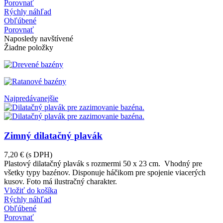
Porovnať
Rýchly náhľad
Obľúbené
Porovnať
Naposledy navštívené
Žiadne položky
Najpredávanejšie
Zimný dilatačný plavák
7,20 €
(s DPH)
Plastový dilatačný plavák s rozmermi 50 x 23 cm. Vhodný pre
všetky typy bazénov. Disponuje háčikom pre spojenie viacerých
kusov. Foto má ilustračný charakter.
Vložiť do košíka
Rýchly náhľad
Obľúbené
Porovnať