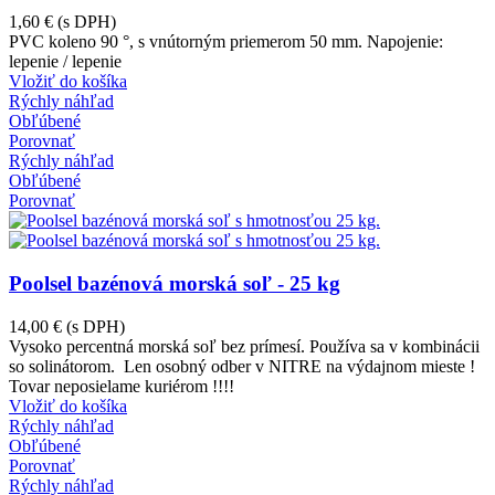
1,60 €
(s DPH)
PVC koleno 90 °, s vnútorným priemerom 50 mm. Napojenie:
lepenie / lepenie
Vložiť do košíka
Rýchly náhľad
Obľúbené
Porovnať
Rýchly náhľad
Obľúbené
Porovnať
Poolsel bazénová morská soľ - 25 kg
14,00 €
(s DPH)
Vysoko percentná morská soľ bez prímesí. Používa sa v kombinácii
so solinátorom. Len osobný odber v NITRE na výdajnom mieste !
Tovar neposielame kuriérom !!!!
Vložiť do košíka
Rýchly náhľad
Obľúbené
Porovnať
Rýchly náhľad