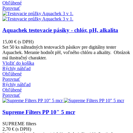
Obľúbené
Porovnať
Aquachek testovacie pásiky - chlór, pH, alkalita
15,00 €
(s DPH)
Set 50 ks náhradných testovacích pásikov pre digitálny tester
Aquachek. Meranie hodnôt pH, voľného chlóru a alkality. Obrázok
má ilustračný charakter.
Vložiť do košíka
Rýchly náhľad
Obľúbené
Porovnať
Rýchly náhľad
Obľúbené
Porovnať
Supreme Filters PP 10" 5 mcr
SUPREME filters
2,70 €
(s DPH)