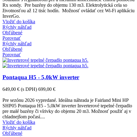
Rx sondy. Pre bazény do objemu 130 m3. Elektrolytická cela so
životnosťou až 12 tisíc hodín. Možnosť ovládať cez Wi-Fi aplikáciu
InverGo.
Vložiť do košíka
Rýchly náhľad
Obľúbené
Porovnať
Rýchly náhľad
Obľúbené
Porovnať
Pontaqua H5 - 5,0kW inverter
649,00 €
(s DPH)
699,00 €
-50,00 €
Pre sezónu 2026 vypredané. Ideálna náhrada je Fairland Mini HP
SHP05 Pontaqua H5 - 5,0kW inverter Inverterové tepelné čerpadlo
pre malé bazény či vírivky do objemu 20 m3. Možnosť použiť aj v
chladnejšom počasí....
Vložiť do košíka
Rýchly náhľad
Obľúbené