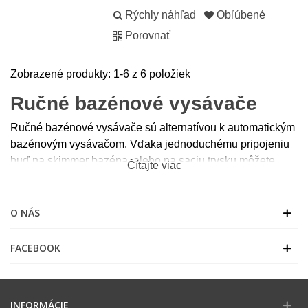
Rýchly náhľad
Obľúbené
Porovnať
Zobrazené produkty: 1-6 z 6 položiek
Ručné bazénové vysávače
Ručné bazénové vysávače sú alternatívou k automatickým
bazénovým vysávačom. Vďaka jednoduchému pripojeniu
buď na skimmer bazéna, alebo na saciu trysku môžete
Čítajte viac
vysávač používať už do pár sekúnd.
Vysávače sú určené pre všetky typy a veľkosti bazénov.
O NÁS
Dôležitá je však správna dĺžka bazénovej hadice, ktorá sa
pripája k vysávaču a taktiež hliníková rukoväť, ktorá môže
FACEBOOK
byť aj teleskopická.
INFORMÁCIE