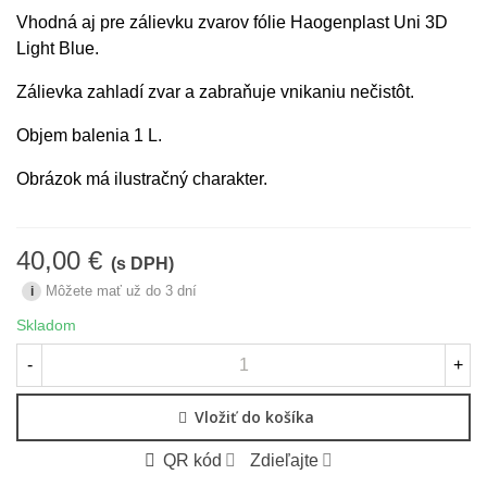
Vhodná aj pre zálievku zvarov fólie Haogenplast Uni 3D
Light Blue.
Zálievka zahladí zvar a zabraňuje vnikaniu nečistôt.
Objem balenia 1 L.
Obrázok má ilustračný charakter.
40,00 €
(s DPH)
Môžete mať už do 3 dní
i
Skladom
-
+
Vložiť do košíka
QR kód
Zdieľajte