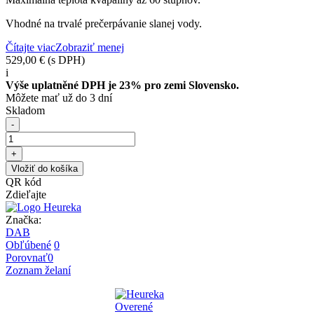
Vhodné na trvalé prečerpávanie slanej vody.
Čítajte viac
Zobraziť menej
529,00 €
(s DPH)
i
Výše uplatněné DPH je 23% pro zemi Slovensko.
Môžete mať už do 3 dní
Skladom
-
+
Vložiť do košíka
QR kód
Zdieľajte
Značka:
DAB
Obľúbené
0
Porovnať
0
Zoznam želaní