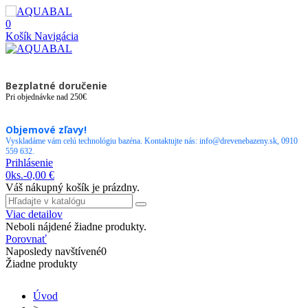
0
Košík
Navigácia
Bezplatné doručenie
Pri objednávke nad 250€
Objemové zľavy!
Vyskladáme vám celú technológiu bazéna. Kontaktujte nás: info@drevenebazeny.sk, 0910
559 632.
Prihlásenie
0
ks.
-
0,00 €
Váš nákupný košík je prázdny.
Viac detailov
Neboli nájdené žiadne produkty.
Porovnať
Naposledy navštívené
0
Žiadne produkty
Úvod