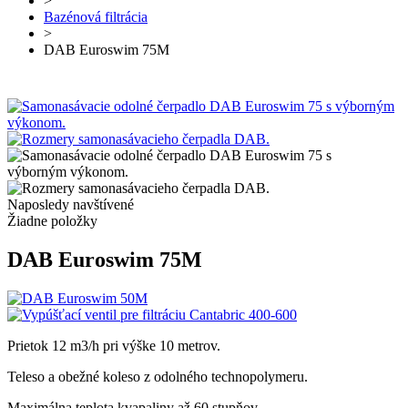
>
Bazénová filtrácia
>
DAB Euroswim 75M
Naposledy navštívené
Žiadne položky
DAB Euroswim 75M
Prietok 12 m3/h pri výške 10 metrov.
Teleso a obežné koleso z odolného technopolymeru.
Maximálna teplota kvapaliny až 60 stupňov.