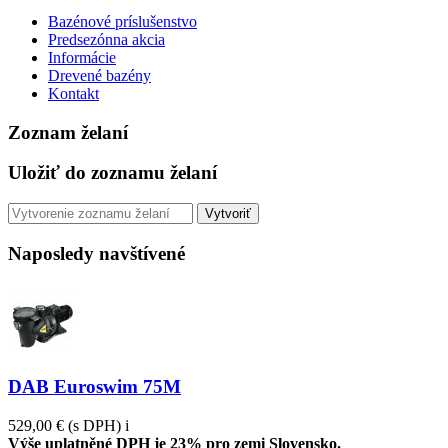
Bazénové príslušenstvo
Predsezónna akcia
Informácie
Drevené bazény
Kontakt
Zoznam želaní
Uložiť do zoznamu želaní
Vytvoriť
Naposledy navštívené
DAB Euroswim 75M
529,00 €
(s DPH)
i
Výše uplatněné DPH je 23% pro zemi Slovensko.