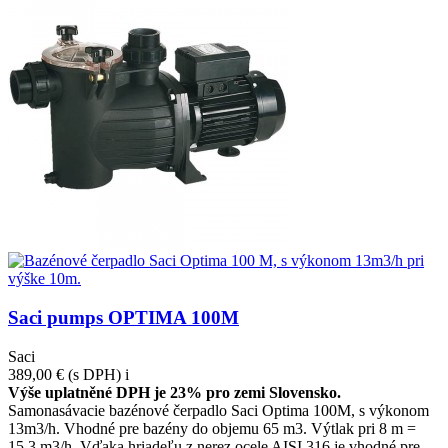
Saci pumps OPTIMA 100M
Saci
389,00 €
(s DPH)
i
Výše uplatněné DPH je 23% pro zemi Slovensko.
Samonasávacie bazénové čerpadlo Saci Optima 100M, s výkonom
13m3/h. Vhodné pre bazény do objemu 65 m3. Výtlak pri 8 m =
15,3 m3/h. Vďaka hriadeľu z nerez ocele AISI 316 je vhodné pre