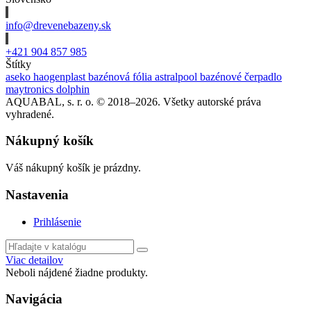
info@drevenebazeny.sk
+421 904 857 985
Štítky
aseko
haogenplast
bazénová fólia
astralpool
bazénové čerpadlo
maytronics dolphin
AQUABAL, s. r. o. © 2018–2026. Všetky autorské práva
vyhradené.
Nákupný košík
Váš nákupný košík je prázdny.
Nastavenia
Prihlásenie
Viac detailov
Neboli nájdené žiadne produkty.
Navigácia