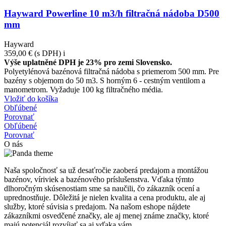
Hayward Powerline 10 m3/h filtračná nádoba D500
mm
Hayward
359,00 €
(s DPH)
i
Výše uplatněné DPH je 23% pro zemi Slovensko.
Polyetylénová bazénová filtračná nádoba s priemerom 500 mm. Pre
bazény s objemom do 50 m3. S horným 6 - cestným ventilom a
manometrom. Vyžaduje 100 kg filtračného média.
Vložiť do košíka
Obľúbené
Porovnať
Obľúbené
Porovnať
O nás
Naša spoločnosť sa už desaťročie zaoberá predajom a montážou
bazénov, víriviek a bazénového príslušenstva. Vďaka týmto
dlhoročným skúsenostiam sme sa naučili, čo zákazník ocení a
uprednostňuje. Dôležitá je nielen kvalita a cena produktu, ale aj
služby, ktoré súvisia s predajom. Na našom eshope nájdete
zákazníkmi osvedčené značky, ale aj menej známe značky, ktoré
majú potenciál rozvíjať sa aj vďaka vám.