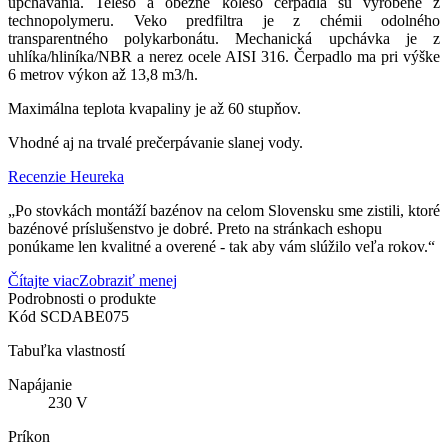
upchávania. Teleso a obežné koleso čerpadla sú vyrobené z
technopolymeru. Veko predfiltra je z chémii odolného
transparentného polykarbonátu. Mechanická upchávka je z
uhlíka/hliníka/NBR a nerez ocele AISI 316. Čerpadlo ma pri výške
6 metrov výkon až 13,8 m3/h.
Maximálna teplota kvapaliny je až 60 stupňov.
Vhodné aj na trvalé prečerpávanie slanej vody.
Recenzie Heureka
„Po stovkách montáží bazénov na celom Slovensku sme zistili, ktoré
bazénové príslušenstvo je dobré. Preto na stránkach eshopu
ponúkame len kvalitné a overené - tak aby vám slúžilo veľa rokov.“
Čítajte viac
Zobraziť menej
Podrobnosti o produkte
Kód
SCDABE075
Tabuľka vlastností
Napájanie
230 V
Príkon