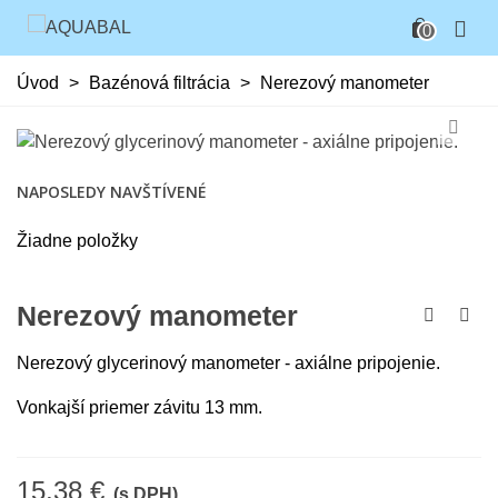
0
Úvod
>
Bazénová filtrácia
>
Nerezový manometer
NAPOSLEDY NAVŠTÍVENÉ
Žiadne položky
Nerezový manometer
Nerezový glycerinový manometer - axiálne pripojenie.
Vonkajší priemer závitu 13 mm.
15,38 €
(s DPH)