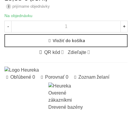
prijímame objednávky
i
Na objednávku
-
+
Vložiť do košíka
QR kód
Zdieľajte
Obľúbené
0
Porovnať
0
Zoznam želaní