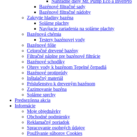
Náhradné diely Mr. Pump Eco a InverPro
Bazénové filtračné sady
Bazénové filtračné nádoby
Zakrytie hladiny bazéna
Solárne plachty
Navíjacie zariadenia na solárne plachty
Bazénová chémia
Testery bazénovej vody
Bazénové fólie
Celoročné drevené bazény
Filtračné náplne pre bazénové filtrácie
Bazénové schodíky
Ohrev vody k bazénom Tepelné čerpadlá
Bazénové protiprúdy
Inštalačný materiál
Príslušenstvo k dreveným bazénom
Zazimovanie bazéna
Solárne sprchy
Predsezónna akcia
Informácie
Moje objednávky
Obchodné podmienky
Reklamačný poriadok
Spracovanie osobných údajov
Používanie súborov Cookies