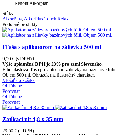
Renolit Alkorplan
Štítky
AlkorPlus
,
AlkorPlus Touch Relax
Podobné produkty
Fľaša s aplikátorom na zálievku 500 ml
9,50 €
(s DPH)
i
Výše uplatněné DPH je 23% pro zemi Slovensko.
Elbe plastová fľaša pre aplikáciu zálievky na bazénové fólie.
Objem 500 ml. Obrázok má ilustračný charakter.
Vložiť do košíka
Obľúbené
Porovnať
Obľúbené
Porovnať
Zatĺkací nit 4,8 x 35 mm
29,50 €
(s DPH)
i