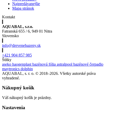
Najpredávanejšie
Mapa stránok
Kontakt
AQUABAL, s.r.o.
Fatranská 655 / 6, 949 01 Nitra
Slovensko
info@drevenebazeny.sk
+421 904 857 985
Štítky
aseko
haogenplast
bazénová fólia
astralpool
bazénové čerpadlo
maytronics dolphin
AQUABAL, s. r. o. © 2018–2026. Všetky autorské práva
vyhradené.
Nákupný košík
Váš nákupný košík je prázdny.
Nastavenia