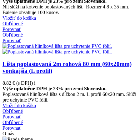
Výše uplatněné DPH je 23% pro zemi Slovensko.
Nit slúži na kotvenie poplastovaných líšt. Rozmer 4,8 x 35 mm.
Balenie obsahuje 100 kusov.
Vložiť do košíka
Obľúbené
Porovnať
Obľúbené
Porovnať
Lišta poplastovaná 2m rohová 80 mm (60x20mm)
vonkajšia (L profil)
8,82 €
(s DPH)
i
Výše uplatněné DPH je 23% pro zemi Slovensko.
Poplastovaná hliníková lišta s dĺžkou 2 m. L profil 60x20 mm. Slúži
pre uchytnie PVC fólií.
Vložiť do košíka
Obľúbené
Porovnať
Obľúbené
Porovnať
O nás