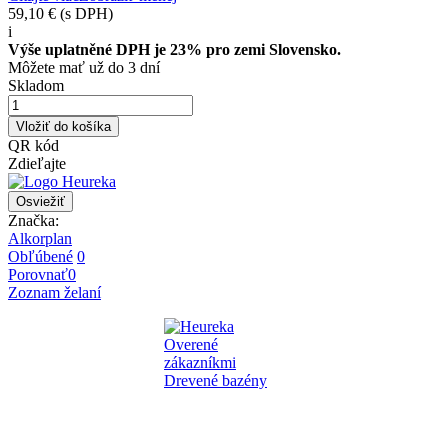
59,10 €
(s DPH)
i
Výše uplatněné DPH je 23% pro zemi Slovensko.
Môžete mať už do 3 dní
Skladom
Vložiť do košíka
QR kód
Zdieľajte
Značka:
Alkorplan
Obľúbené
0
Porovnať
0
Zoznam želaní