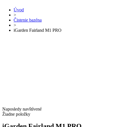
Úvod
>
Čistenie bazéna
>
iGarden Fairland M1 PRO
Naposledy navštívené
Žiadne položky
iGarden Fairland M1 PRO