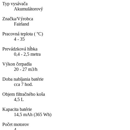
Typ vysávača
Akumulátorový
Značka/Výrobca
Fairland
Pracovná teplota ( °C)
4 - 35
Prevádzková hĺbka
0,4 - 2,5 metra
Výkon čerpadla
20 - 27 m3/h
Doba nabíjania batérie
cca 7 hod.
Objem filtračného koša
4,5 L
Kapacita batérie
14,5 mAh (365 Wh)
Počet motorov
4