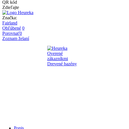
QR kód
Zdieľajte
Značka:
Fairland
Obľúbené
0
Porovnať
0
Zoznam želaní
Popis