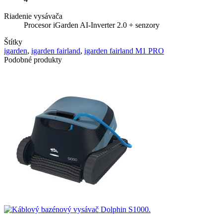
Riadenie vysávača
Procesor iGarden AI-Inverter 2.0 + senzory
Štítky
igarden
,
igarden fairland
,
igarden fairland M1 PRO
Podobné produkty