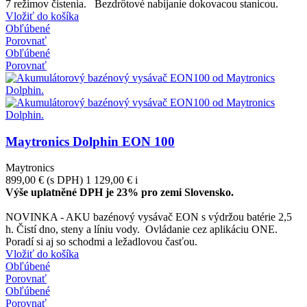
7 režimov čistenia. Bezdrôtové nabíjanie dokovacou stanicou.
Vložiť do košíka
Obľúbené
Porovnať
Obľúbené
Porovnať
Maytronics Dolphin EON 100
Maytronics
899,00 €
(s DPH)
1 129,00 €
i
Výše uplatněné DPH je 23% pro zemi Slovensko.
-230,00 €
NOVINKA - AKU bazénový vysávač EON s výdržou batérie 2,5
h. Čistí dno, steny a líniu vody. Ovládanie cez aplikáciu ONE.
Poradí si aj so schodmi a ležadlovou časťou.
Vložiť do košíka
Obľúbené
Porovnať
Obľúbené
Porovnať