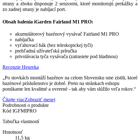
strany a zboku disponuje 2 senzormi, ktoré monitorujú prekážky a
zo zadnej strany je nabíjací port.
Obsah balenia iGarden Fairland M1 PRO:
akumulátorový bazénový vysávač Fairland M1 PRO
nabíjačka
vyťahovací hák (bez teleskopickej tyči)
prehľadná užívateľská príručka
privolávacia tyča vysávača (zatrasiete pod hladinou)
Recenzie Heureka
„Po stovkách montáží bazénov na celom Slovensku sme zistili, ktoré
bazénové príslušenstvo je dobré. Preto na stránkach eshopu
ponúkame len kvalitné a overené - tak aby vám slúžilo veľa rokov.“
Čítajte viac
Zobraziť menej
Podrobnosti o produkte
Kód
IGFMIPRO
Tabuľka vlastností
Hmotnosť
11,5 kg