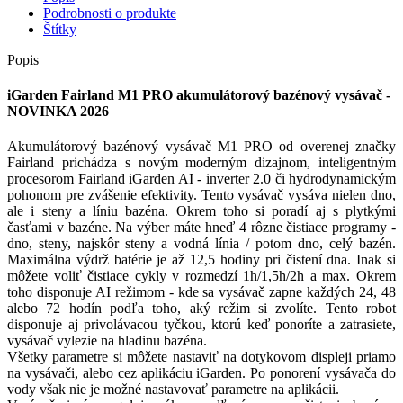
Podrobnosti o produkte
Štítky
Popis
iGarden Fairland M1 PRO akumulátorový bazénový vysávač -
NOVINKA 2026
Akumulátorový bazénový vysávač M1 PRO od overenej značky
Fairland prichádza s novým moderným dizajnom, inteligentným
procesorom Fairland iGarden AI - inverter 2.0 či hydrodynamickým
pohonom pre zvášenie efektivity. Tento vysávač vysáva nielen dno,
ale i steny a líniu bazéna. Okrem toho si poradí aj s plytkými
časťami v bazéne. Na výber máte hneď 4 rôzne čistiace programy -
dno, steny, najskôr steny a vodná línia / potom dno, celý bazén.
Maximálna výdrž batérie je až 12,5 hodiny pri čistení dna. Inak si
môžete voliť čistiace cykly v rozmedzí 1h/1,5h/2h a max. Okrem
toho disponuje AI režimom - kde sa vysávač zapne každých 24, 48
alebo 72 hodín podľa toho, aký režim si zvolíte. Tento robot
disponuje aj privolávacou tyčkou, ktorú keď ponoríte a zatrasiete,
vysávač vylezie na hladinu bazéna.
Všetky parametre si môžete nastaviť na dotykovom displeji priamo
na vysávači, alebo cez aplikáciu iGarden. Po ponorení vysávača do
vody však nie je možné nastavovať parametre na aplikácii.