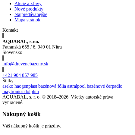
Akcie a zľavy
Nové produkty
Najpredávanejšie
Mapa stránok
Kontakt
AQUABAL, s.r.o.
Fatranská 655 / 6, 949 01 Nitra
Slovensko
info@drevenebazeny.sk
+421 904 857 985
Štítky
aseko
haogenplast
bazénová fólia
astralpool
bazénové čerpadlo
maytronics dolphin
AQUABAL, s. r. o. © 2018–2026. Všetky autorské práva
vyhradené.
Nákupný košík
Váš nákupný košík je prázdny.