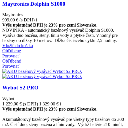
Maytronics Dolphin S1000
Maytronics
999,00 €
(s DPH)
i
Výše uplatněné DPH je 23% pro zemi Slovensko.
NOVINKA - automatický bazénový vysávač Dolphin S1000.
Vysáva dno bazéna, steny, líniu vody a plytké časti. Vhodný pre
bazény do dĺžky 10 metrov. Dĺžka čistiaceho cyklu 2,5 hodiny.
Vložiť do košíka
Obľúbené
Porovnať
Obľúbené
Porovnať
Wybot S2 PRO
Wybot
1 229,00 €
(s DPH)
1 329,00 €
i
Výše uplatněné DPH je 23% pro zemi Slovensko.
-100,00 €
Akumulátorový bazénový vysávač pre všetky typy bazénov do 300
m2. Čistí dno, steny bazéna a líniu vody. Výdrž batérie 210 minút,