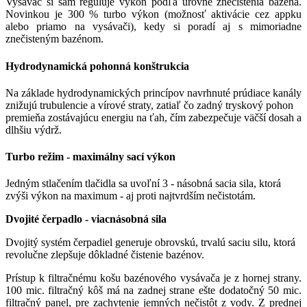
Vysávač si sám reguluje výkon podľa úrovne znečistenia bazéna.
Novinkou je 300 % turbo výkon (možnosť aktivácie cez appku
alebo priamo na vysávači), kedy si poradí aj s mimoriadne
znečisteným bazénom.
Hydrodynamická pohonná konštrukcia
Na základe hydrodynamických princípov navrhnuté prúdiace kanály
znižujú trubulencie a vírové straty, zatiaľ čo zadný tryskový pohon
premieňa zostávajúcu energiu na ťah, čím zabezpečuje väčší dosah a
dlhšiu výdrž.
Turbo režim - maximálny sací výkon
Jedným stlačením tlačidla sa uvoľní 3 - násobná sacia sila, ktorá
zvýši výkon na maximum - aj proti najtvrdším nečistotám.
Dvojité čerpadlo - viacnásobná sila
Dvojitý systém čerpadiel generuje obrovskú, trvalú saciu silu, ktorá
revolučne zlepšuje dôkladné čistenie bazénov.
Prístup k filtračnému košu bazénového vysávača je z hornej strany.
100 mic. filtračný kôš má na zadnej strane ešte dodatočný 50 mic.
filtračný panel, pre zachytenie jemných nečistôt z vody. Z prednej