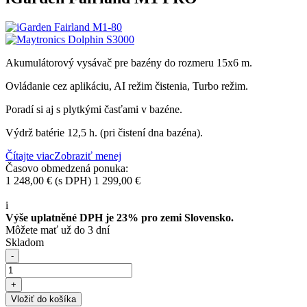
Akumulátorový vysávač pre bazény do rozmeru 15x6 m.
Ovládanie cez aplikáciu, AI režim čistenia, Turbo režim.
Poradí si aj s plytkými časťami v bazéne.
Výdrž batérie 12,5 h. (pri čistení dna bazéna).
Čítajte viac
Zobraziť menej
Časovo obmedzená ponuka:
1 248,00 €
(s DPH)
1 299,00 €
-51,00 €
i
Výše uplatněné DPH je 23% pro zemi Slovensko.
Môžete mať už do 3 dní
Skladom
-
+
Vložiť do košíka