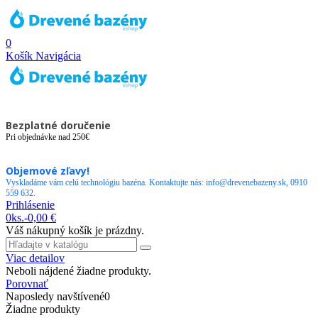
0
Košík
Navigácia
Bezplatné doručenie
Pri objednávke nad 250€
Objemové zľavy!
Vyskladáme vám celú technológiu bazéna. Kontaktujte nás: info@drevenebazeny.sk, 0910
559 632.
Prihlásenie
0
ks.
-
0,00 €
Váš nákupný košík je prázdny.
Viac detailov
Neboli nájdené žiadne produkty.
Porovnať
Naposledy navštívené
0
Žiadne produkty