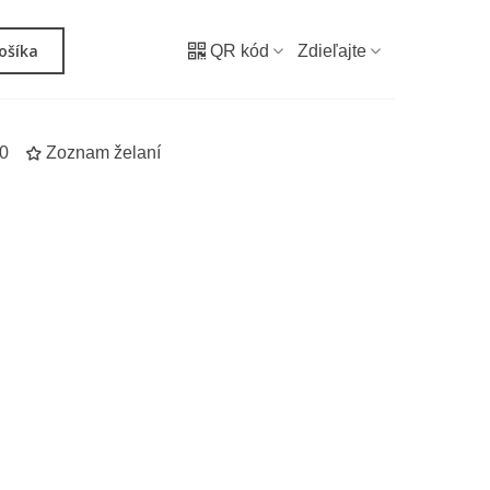
košíka
QR kód
Zdieľajte
0
Zoznam želaní