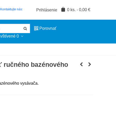
0
ks.
-
0,00 €
Kontaktujte nás:
Prihlásenie
Porovnať
vštívené
0
ť ručného bazénového
azénového vysávača.