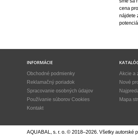
sme sa n
cena pro
nájdete 
potenciá
INFORMÁCIE
KATALÓ
Obchodné podmienky
Akcie a 
Reklamačný poriadok
Nové pr
Spracovanie osobných údajov
Najpred
Používanie súborov Cookies
Mapa st
Kontakt
AQUABAL, s. r. o. © 2018–2026. Všetky autorské 