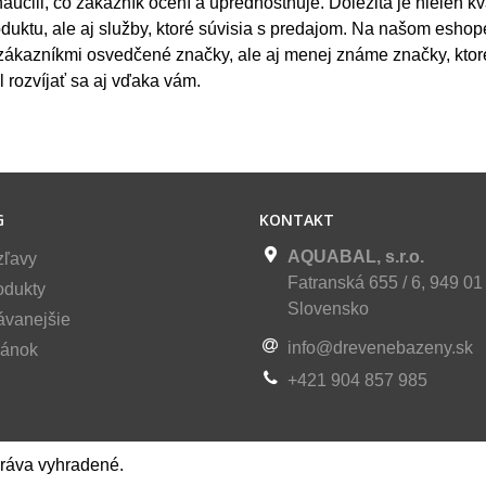
aučili, čo zákazník ocení a uprednostňuje. Dôležitá je nielen kv
duktu, ale aj služby, ktoré súvisia s predajom. Na našom eshop
zákazníkmi osvedčené značky, ale aj menej známe značky, kto
l rozvíjať sa aj vďaka vám.
G
KONTAKT
AQUABAL, s.r.o.
zľavy
Fatranská 655 / 6, 949 01 
odukty
Slovensko
ávanejšie
info@drevenebazeny.sk
ránok
+421 904 857 985
práva vyhradené.