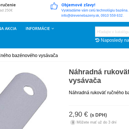
oručenie
Objemové zľavy!
nad 250€
Vyskladáme vám celú technológiu bazéna. 
info@drevenebazeny.sk, 0910 559 632.
A AKCIA
INFORMÁCIE
Naposledy na
čného bazénového vysávača
Náhradná rukovä
vysávača
Náhradná rukoväť ručného b
2,90 €
(s DPH)
Môžete mať už do 3 dní
i