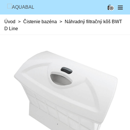
0
Úvod
>
Čistenie bazéna
>
Náhradný filtračný kôš BWT
D Line