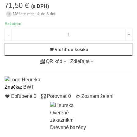
71,50 €
(s DPH)
Môžete mať už do 3 dní
i
Skladom
-
+
Vložiť do košíka
QR kód
Zdieľajte
Značka:
BWT
Obľúbené
0
Porovnať
0
Zoznam želaní