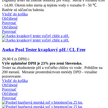
Digitálny tester na zistenie hodnoty pH vody. Meria v rozsahu 0,00
- 14,00. Okrem toho meria aj teplotu vody v rozsahu 0 - 50 ℃.
Batérie sú súčasťou balenia.
Vložiť do košíka
Obľúbené
Porovnať
Obľúbené
Porovnať
Aseko Pool Tester kvapkový pH / CL Free
29,90 €
(s DPH)
i
Výše uplatněné DPH je 23% pro zemi Slovensko.
Tester na zhodnotenie pH a voľného chlóru vo vode. Približne na
200 meraní. Meranie prostredníctvom metódy DPD - vizuálne
pozorovanie.
Vložiť do košíka
Obľúbené
Porovnať
Obľúbené
Porovnať