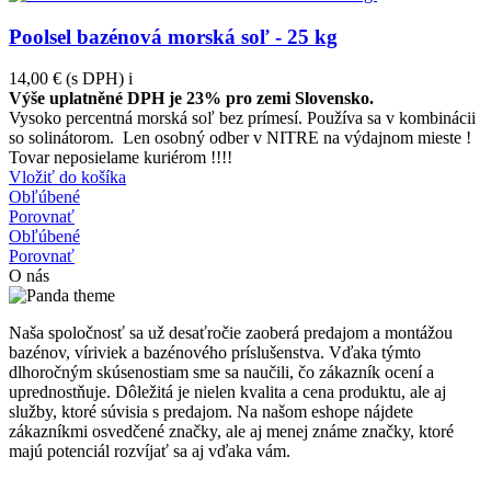
Poolsel bazénová morská soľ - 25 kg
14,00 €
(s DPH)
i
Výše uplatněné DPH je 23% pro zemi Slovensko.
Vysoko percentná morská soľ bez prímesí. Používa sa v kombinácii
so solinátorom. Len osobný odber v NITRE na výdajnom mieste !
Tovar neposielame kuriérom !!!!
Vložiť do košíka
Obľúbené
Porovnať
Obľúbené
Porovnať
O nás
Naša spoločnosť sa už desaťročie zaoberá predajom a montážou
bazénov, víriviek a bazénového príslušenstva. Vďaka týmto
dlhoročným skúsenostiam sme sa naučili, čo zákazník ocení a
uprednostňuje. Dôležitá je nielen kvalita a cena produktu, ale aj
služby, ktoré súvisia s predajom. Na našom eshope nájdete
zákazníkmi osvedčené značky, ale aj menej známe značky, ktoré
majú potenciál rozvíjať sa aj vďaka vám.