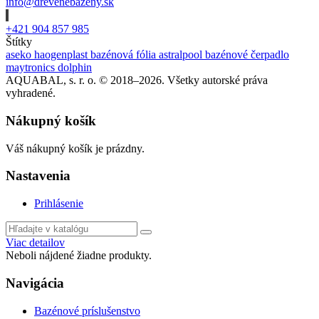
info@drevenebazeny.sk
+421 904 857 985
Štítky
aseko
haogenplast
bazénová fólia
astralpool
bazénové čerpadlo
maytronics dolphin
AQUABAL, s. r. o. © 2018–2026. Všetky autorské práva
vyhradené.
Nákupný košík
Váš nákupný košík je prázdny.
Nastavenia
Prihlásenie
Viac detailov
Neboli nájdené žiadne produkty.
Navigácia
Bazénové príslušenstvo