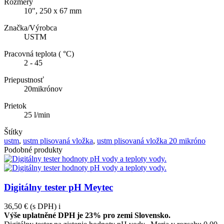
Rozmery
10", 250 x 67 mm
Značka/Výrobca
USTM
Pracovná teplota ( °C)
2 - 45
Priepustnosť
20mikrónov
Prietok
25 l/min
Štítky
ustm
,
ustm plisovaná vložka
,
ustm plisovaná vložka 20 mikróno
Podobné produkty
Digitálny tester pH Meytec
36,50 €
(s DPH)
i
Výše uplatněné DPH je 23% pro zemi Slovensko.