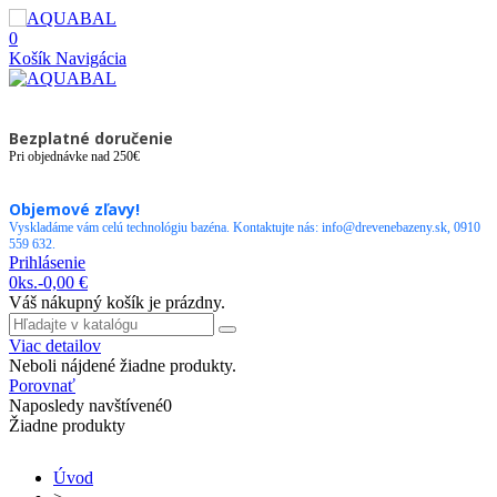
0
Košík
Navigácia
Bezplatné doručenie
Pri objednávke nad 250€
Objemové zľavy!
Vyskladáme vám celú technológiu bazéna. Kontaktujte nás: info@drevenebazeny.sk, 0910
559 632.
Prihlásenie
0
ks.
-
0,00 €
Váš nákupný košík je prázdny.
Viac detailov
Neboli nájdené žiadne produkty.
Porovnať
Naposledy navštívené
0
Žiadne produkty
Úvod