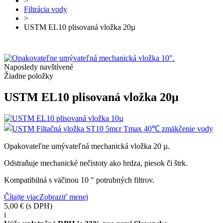
>
Filtrácia vody
>
USTM EL10 plisovaná vložka 20µ
Naposledy navštívené
Žiadne položky
USTM EL10 plisovaná vložka 20µ
Opakovateľne umývateľná mechanická vložka 20 µ.
Odstraňuje mechanické nečistoty ako hrdza, piesok či štrk.
Kompatibilná s väčinou 10 " potrubných filtrov.
Čítajte viac
Zobraziť menej
5,00 €
(s DPH)
i