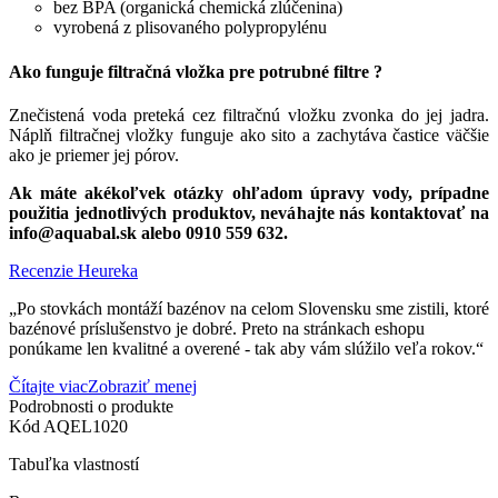
bez BPA (organická chemická zlúčenina)
vyrobená z plisovaného polypropylénu
Ako funguje filtračná vložka pre potrubné filtre ?
Znečistená voda preteká cez filtračnú vložku zvonka do jej jadra.
Náplň filtračnej vložky funguje ako sito a zachytáva častice väčšie
ako je priemer jej pórov.
Ak máte akékoľvek otázky ohľadom úpravy vody, prípadne
použitia jednotlivých produktov, neváhajte nás kontaktovať na
info@aquabal.sk alebo 0910 559 632.
Recenzie Heureka
„Po stovkách montáží bazénov na celom Slovensku sme zistili, ktoré
bazénové príslušenstvo je dobré. Preto na stránkach eshopu
ponúkame len kvalitné a overené - tak aby vám slúžilo veľa rokov.“
Čítajte viac
Zobraziť menej
Podrobnosti o produkte
Kód
AQEL1020
Tabuľka vlastností