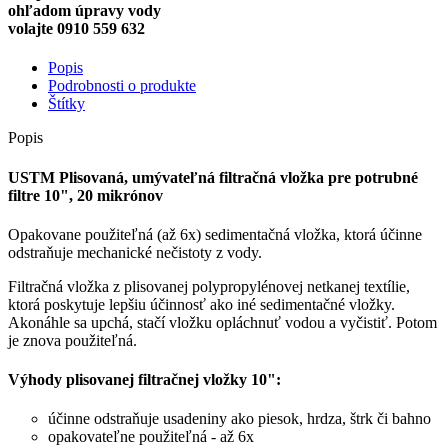
ohľadom úpravy vody
volajte 0910 559 632
Popis
Podrobnosti o produkte
Štítky
Popis
USTM Plisovaná, umývateľná filtračná vložka pre potrubné
filtre 10", 20 mikrónov
Opakovane použiteľná (až 6x) sedimentačná vložka, ktorá účinne
odstraňuje mechanické nečistoty z vody.
Filtračná vložka z plisovanej polypropylénovej netkanej textílie,
ktorá poskytuje lepšiu účinnosť ako iné sedimentačné vložky.
Akonáhle sa upchá, stačí vložku opláchnuť vodou a vyčistiť. Potom
je znova použiteľná.
Výhody plisovanej filtračnej vložky 10":
účinne odstraňuje usadeniny ako piesok, hrdza, štrk či bahno
opakovateľne použiteľná - až 6x