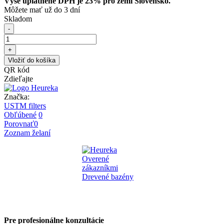
Výše uplatněné DPH je 23% pro zemi Slovensko.
Môžete mať už do 3 dní
Skladom
-
+
Vložiť do košíka
QR kód
Zdieľajte
Značka:
USTM filters
Obľúbené
0
Porovnať
0
Zoznam želaní
Pre profesionálne konzultácie