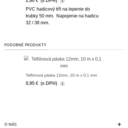
2,90 €
(s DPH)
i
PVC hadicový tŕň na lepenie do
trubky 50 mm. Napojenie na hadicu
32 / 38 mm.
PODOBNÉ PRODUKTY
Teflónová páska 12mm, 10 m x 0,1 mm
0,95 €
(s DPH)
i
O NÁS