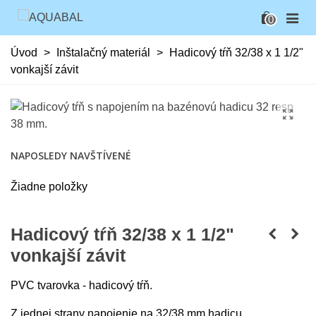
0
Úvod
>
Inštalačný materiál
>
Hadicový tŕň 32/38 x 1 1/2"
vonkajší závit
NAPOSLEDY NAVŠTÍVENÉ
Žiadne položky
Hadicový tŕň 32/38 x 1 1/2"
vonkajší závit
PVC tvarovka - hadicový tŕň.
Z jednej strany napojenie na 32/38 mm hadicu.