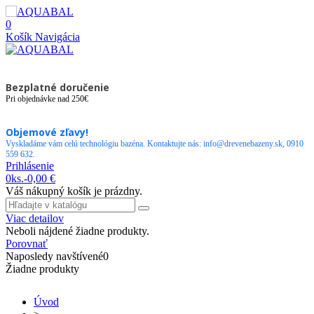
0
Košík
Navigácia
Bezplatné doručenie
Pri objednávke nad 250€
Objemové zľavy!
Vyskladáme vám celú technológiu bazéna. Kontaktujte nás: info@drevenebazeny.sk, 0910
559 632.
Prihlásenie
0
ks.
-
0,00 €
Váš nákupný košík je prázdny.
Viac detailov
Neboli nájdené žiadne produkty.
Porovnať
Naposledy navštívené
0
Žiadne produkty
Úvod