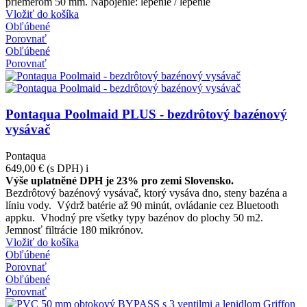
priemerom 50 mm. Napojenie: lepenie / lepenie
Vložiť do košíka
Obľúbené
Porovnať
Obľúbené
Porovnať
Pontaqua Poolmaid PLUS - bezdrôtový bazénový
vysávač
Pontaqua
649,00 €
(s DPH)
i
Výše uplatněné DPH je 23% pro zemi Slovensko.
Bezdrôtový bazénový vysávač, ktorý vysáva dno, steny bazéna a
líniu vody. Výdrž batérie až 90 minút, ovládanie cez Bluetooth
appku. Vhodný pre všetky typy bazénov do plochy 50 m2.
Jemnosť filtrácie 180 mikrónov.
Vložiť do košíka
Obľúbené
Porovnať
Obľúbené
Porovnať