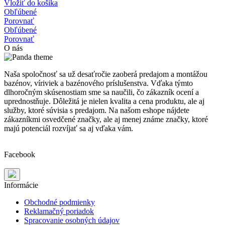
Vložiť do košíka
Obľúbené
Porovnať
Obľúbené
Porovnať
O nás
Naša spoločnosť sa už desaťročie zaoberá predajom a montážou
bazénov, víriviek a bazénového príslušenstva. Vďaka týmto
dlhoročným skúsenostiam sme sa naučili, čo zákazník ocení a
uprednostňuje. Dôležitá je nielen kvalita a cena produktu, ale aj
služby, ktoré súvisia s predajom. Na našom eshope nájdete
zákazníkmi osvedčené značky, ale aj menej známe značky, ktoré
majú potenciál rozvíjať sa aj vďaka vám.
Facebook
Informácie
Obchodné podmienky
Reklamačný poriadok
Spracovanie osobných údajov