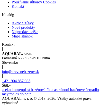
Používanie súborov Cookies
Kontakt
Katalóg
Akcie a zľavy
Nové produkty
Najpredávanejšie
Mapa stránok
Kontakt
AQUABAL, s.r.o.
Fatranská 655 / 6, 949 01 Nitra
Slovensko
info@drevenebazeny.sk
+421 904 857 985
Štítky
aseko
haogenplast
bazénová fólia
astralpool
bazénové čerpadlo
maytronics dolphin
AQUABAL, s. r. o. © 2018–2026. Všetky autorské práva
vyhradené.