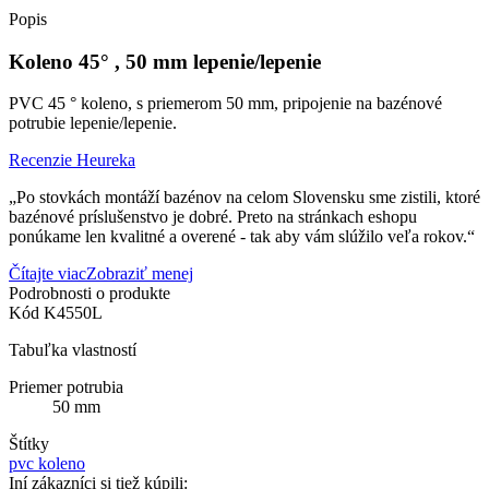
Popis
Koleno 45° , 50 mm lepenie/lepenie
PVC 45 ° koleno, s priemerom 50 mm, pripojenie na bazénové
potrubie lepenie/lepenie.
Recenzie Heureka
„Po stovkách montáží bazénov na celom Slovensku sme zistili, ktoré
bazénové príslušenstvo je dobré. Preto na stránkach eshopu
ponúkame len kvalitné a overené - tak aby vám slúžilo veľa rokov.“
Čítajte viac
Zobraziť menej
Podrobnosti o produkte
Kód
K4550L
Tabuľka vlastností
Priemer potrubia
50 mm
Štítky
pvc koleno
Iní zákazníci si tiež kúpili: