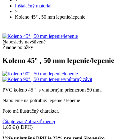
>
Inštalačný materiál
>
Koleno 45° , 50 mm lepenie/lepenie
Naposledy navštívené
Žiadne položky
Koleno 45° , 50 mm lepenie/lepenie
PVC koleno 45 °, s vnútorným priemerom 50 mm.
Napojenie na potrubie: lepenie / lepenie
Foto má ilustračný charakter.
Čítajte viac
Zobraziť menej
1,85 €
(s DPH)
i
Výše uplatněné DPH je 23% pro zemi Slovensko.