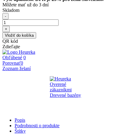
Môžete mať už do 3 dní
Skladom
-
+
Vložiť do košíka
QR kód
Zdieľajte
Obľúbené
0
Porovnať
0
Zoznam želaní
Popis
Podrobnosti o produkte
Štítky