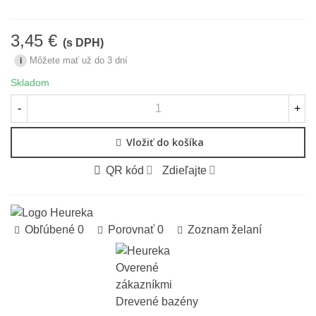
3,45 €
(s DPH)
Môžete mať už do 3 dní
i
Skladom
-
+
Vložiť do košíka
QR kód
Zdieľajte
Obľúbené
0
Porovnať
0
Zoznam želaní