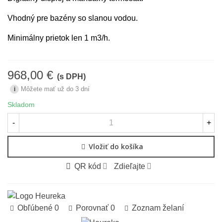
Vhodný pre bazény so slanou vodou.
Minimálny prietok len 1 m3/h.
968,00 €
(s DPH)
Môžete mať už do 3 dní
i
Skladom
-
+
Vložiť do košíka
QR kód
Zdieľajte
Obľúbené
0
Porovnať
0
Zoznam želaní