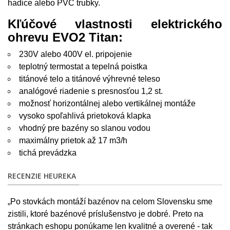
hadice alebo PVC trubky.
Kľúčové vlastnosti elektrického
ohrevu EVO2 Titan:
230V alebo 400V el. pripojenie
teplotný termostat a tepelná poistka
titánové telo a titánové výhrevné teleso
analógové riadenie s presnosťou 1,2 st.
možnosť horizontálnej alebo vertikálnej montáže
vysoko spoľahlivá prietoková klapka
vhodný pre bazény so slanou vodou
maximálny prietok až 17 m3/h
tichá prevádzka
RECENZIE HEUREKA
„Po stovkách montáží bazénov na celom Slovensku sme
zistili, ktoré bazénové príslušenstvo je dobré. Preto na
stránkach eshopu ponúkame len kvalitné a overené - tak