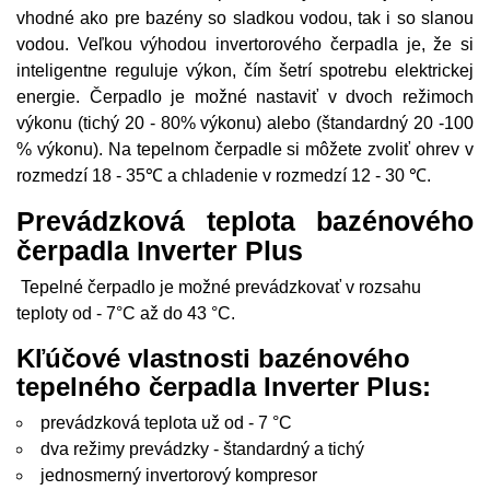
vhodné ako pre bazény so sladkou vodou, tak i so slanou
vodou.
Veľkou výhodou invertorového čerpadla je, že si
inteligentne reguluje výkon, čím šetrí spotrebu elektrickej
energie. Čerpadlo je možné nastaviť v dvoch režimoch
výkonu (tichý 20 - 80% výkonu) alebo (štandardný 20 -100
% výkonu).
Na tepelnom čerpadle si môžete zvoliť ohrev v
rozmedzí 18 - 35℃ a chladenie v rozmedzí 12 - 30 ℃.
Prevádzková teplota bazénového
čerpadla Inverter Plus
Tepelné čerpadlo je možné prevádzkovať v rozsahu
teploty od - 7°C až do 43 °C.
Kľúčové vlastnosti bazénového
tepelného čerpadla Inverter Plus:
prevádzková teplota už od - 7 °C
dva režimy prevádzky - štandardný a tichý
jednosmerný invertorový kompresor