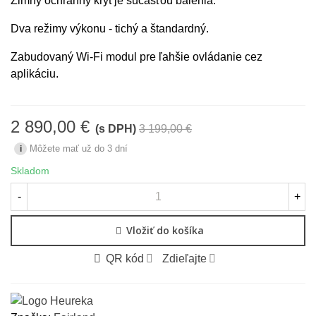
Zimný ochranný kryt je súčasťou balenia.
Dva režimy výkonu - tichý a štandardný.
Zabudovaný Wi-Fi modul pre ľahšie ovládanie cez
aplikáciu.
2 890,00 €
(s DPH)
3 199,00 €
-309,00 €
Môžete mať už do 3 dní
i
Skladom
-
+
Vložiť do košíka
QR kód
Zdieľajte