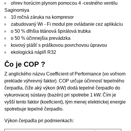
ohrev horúcim plynom pomocou 4 -cestného ventilu
Saginomiya
10 ročná záruka na kompresor
zabudovaný Wi - Fi modul pre ovládanie cez aplikáciu
o 50 % dlhšia titánová špirálová trubka
o 50 % účinnejšia prevádzka
kovový plášť s práškovou povrchovou úpravou
ekologická náplň R32
Čo je COP ?
Z anglického názvu Coefficient of Performance (vo voľnom
preklade výhrevný faktor). COP určuje účinnosť tepelného
čerpadla, čiže aký výkon (kW) dodá tepelné čerpadlo do
vykurovacej sústavy (bazén) pri spotrebe 1 kW. Čím je
vyšší tento faktor (koeficient), tým menej elektrickej energie
spotrebuje tepelné čerpadlo.
Výkon čerpadla pri podmienkach: