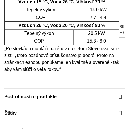
Vzduch 15 °C, Voda 26 °C, Vlhkosť 70 %
Tepelný výkon
14,0 kW
COP
7,7 - 4,4
Vzduch 26 °C, Voda 26 °C, Vlhkosť 80 %
RECE
HEU
Tepelný výkon
20,5 kW
COP
15,3 - 6,0
„Po stovkách montáží bazénov na celom Slovensku sme
zistili, ktoré bazénové príslušenstvo je dobré. Preto na
stránkach eshopu ponúkame len kvalitné a overené - tak
aby vám slúžilo veľa rokov.“
Podrobnosti o produkte
Štítky