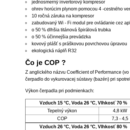
jednosmerný invertorový kompresor
ohrev horúcim plynom pomocou 4 -cestného ven
10 ročná záruka na kompresor
zabudovaný Wi - Fi modul pre ovládanie cez apl
o 50 % dlhšia titánová špirálová trubka
o 50 % účinnejšia prevádzka
kovový plášť s práškovou povrchovou úpravou
ekologická náplň R32
Čo je COP ?
Z anglického názvu Coefficient of Performance (vo
čerpadlo do vykurovacej sústavy (bazén) pri spotreb
Výkon čerpadla pri podmienkach:
Vzduch 15 °C, Voda 26 °C, Vlhkosť 70 %
Tepelný výkon
4,8 kW
COP
7,3 - 4,5
Vzduch 26 °C, Voda 26 °C, Vlhkosť 80 %