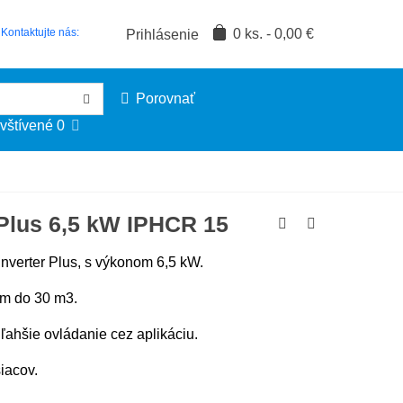
0
ks.
-
0,00 €
Kontaktujte nás:
Prihlásenie
Porovnať
vštívené
0
 Plus 6,5 kW IPHCR 15
Inverter Plus, s výkonom 6,5 kW.
om do 30 m3.
ľahšie ovládanie cez aplikáciu.
iacov.