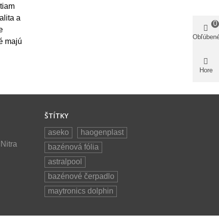
stiam
alita a
0
e
Obľúben
ré majú
Hore
ŠTÍTKY
aseko
haogenplast
Nitra
bazénová fólia
astralpool
bazénové čerpadlo
maytronics dolphin