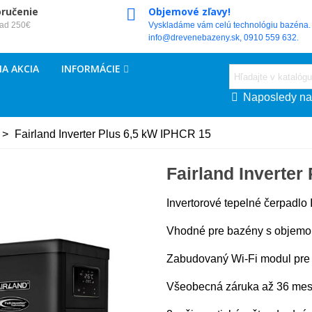
oručenie
Objemové zľavy!
nad 250€
Vyskladáme vám celú technológiu bazéna. 
info@drevenebazeny.sk, 0910 559 632.
A AKCIA
INFORMÁCIE
Naposledy na
>
Fairland Inverter Plus 6,5 kW IPHCR 15
Fairland Inverter
Invertorové tepelné čerpadlo 
Vhodné pre bazény s objem
Zabudovaný Wi-Fi modul pre 
Všeobecná záruka až 36 mes