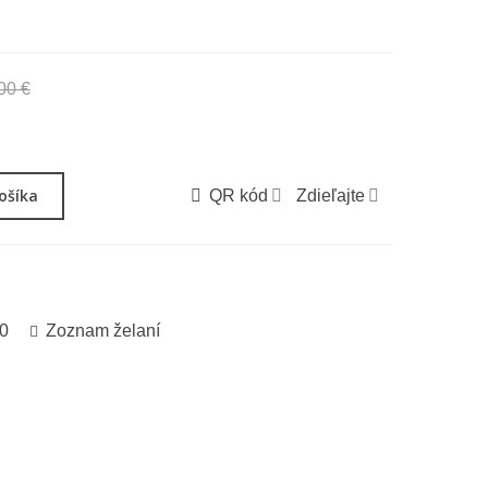
.
00 €
-300,00 €
košíka
QR kód
Zdieľajte
0
Zoznam želaní