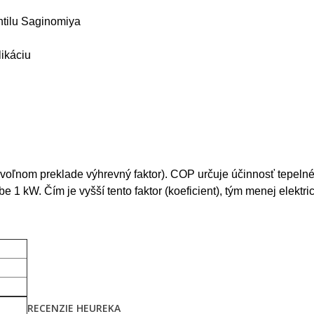
tilu Saginomiya
ikáciu
 voľnom preklade výhrevný faktor). COP určuje účinnosť tepeln
e 1 kW. Čím je vyšší tento faktor (koeficient), tým menej elektr
RECENZIE HEUREKA