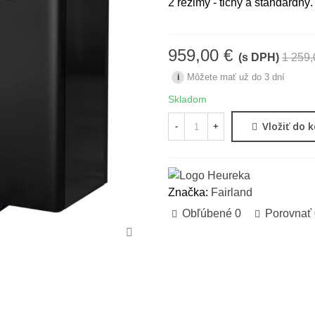
2 režimy - tichý a štandardný
959,00 €
(s DPH)
1 259,
Môžete mať už do 3 dní
i
Skladom
Vložiť do 
-
+
Značka:
Fairland
Obľúbené
0
Porovnať