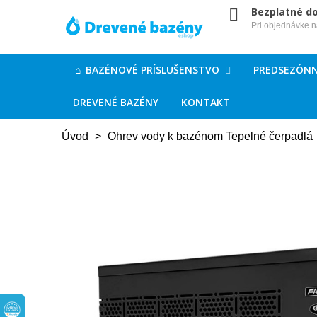
Bezplatné d
Pri objednávke 
BAZÉNOVÉ PRÍSLUŠENSTVO
PREDSEZÓNN
DREVENÉ BAZÉNY
KONTAKT
Úvod
>
Ohrev vody k bazénom Tepelné čerpadlá