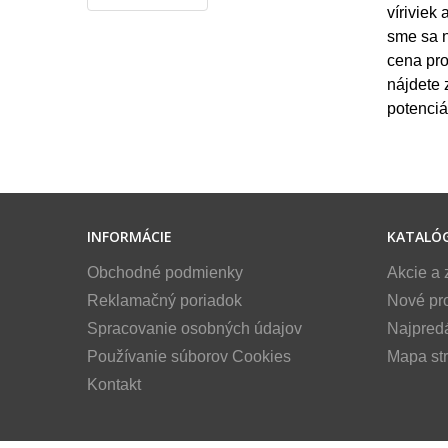
víriviek
sme sa n
cena pro
nájdete 
potenciá
INFORMÁCIE
KATALÓ
Obchodné podmienky
Akcie a 
Reklamačný poriadok
Nové pr
Spracovanie osobných údajov
Najpred
Používanie súborov Cookies
Mapa st
Kontakt