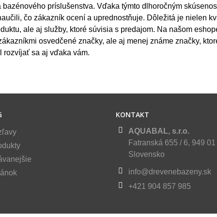
 a bazénového príslušenstva. Vďaka týmto dlhoročným skúseno
aučili, čo zákazník ocení a uprednostňuje. Dôležitá je nielen kv
duktu, ale aj služby, ktoré súvisia s predajom. Na našom eshop
zákazníkmi osvedčené značky, ale aj menej známe značky, kto
l rozvíjať sa aj vďaka vám.
G
KONTAKT
AQUABAL, s.r.o.
zľavy
Fatranská 655 / 6, 949 01 
odukty
Slovensko
ávanejšie
info@drevenebazeny.sk
ránok
+421 904 857 985