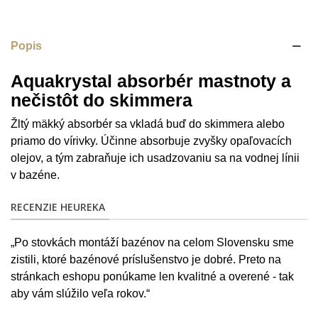
Popis
Aquakrystal absorbér mastnoty a
nečistôt do skimmera
Žltý mäkký absorbér sa vkladá buď do skimmera alebo
priamo do vírivky. Účinne absorbuje zvyšky opaľovacích
olejov, a tým zabraňuje ich usadzovaniu sa na vodnej línii
v bazéne.
RECENZIE HEUREKA
„Po stovkách montáží bazénov na celom Slovensku sme
zistili, ktoré bazénové príslušenstvo je dobré. Preto na
stránkach eshopu ponúkame len kvalitné a overené - tak
aby vám slúžilo veľa rokov.“