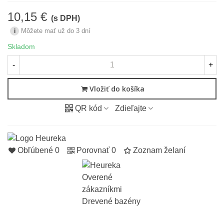
10,15 €
(s DPH)
Môžete mať už do 3 dní
i
Skladom
-
+
Vložiť do košíka
QR kód
Zdieľajte
Obľúbené
0
Porovnať
0
Zoznam želaní