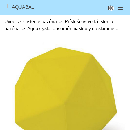
0
Úvod
>
Čistenie bazéna
>
Príslušenstvo k čisteniu
bazéna
>
Aquakrystal absorbér mastnoty do skimmera