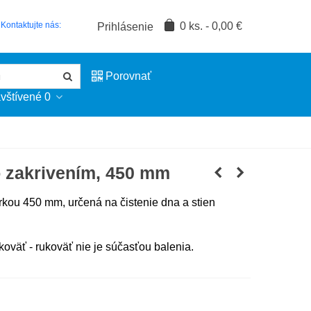
0
ks.
-
0,00 €
Kontaktujte nás:
Prihlásenie
Porovnať
vštívené
0
 zakrivením, 450 mm
írkou 450 mm, určená na čistenie dna a stien
koväť - rukoväť nie je súčasťou balenia.