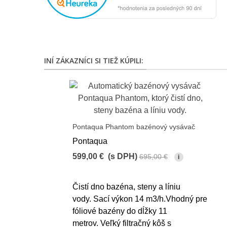
INÍ ZÁKAZNÍCI SI TIEŽ KÚPILI:
Pontaqua Phantom bazénový vysávač
Pontaqua
599,00 €
(s DPH)
695,00 €
i
-96,00 €
Čistí dno bazéna, steny a líniu
vody. Sací výkon 14 m3/h.Vhodný pre
fóliové bazény do dĺžky 11
metrov. Veľký filtračný kôš s