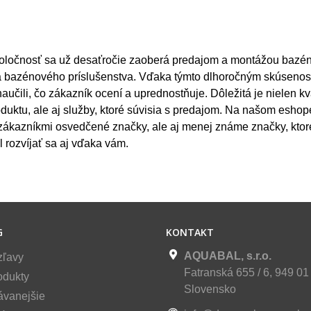
oločnosť sa už desaťročie zaoberá predajom a montážou bazén
 a bazénového príslušenstva. Vďaka týmto dlhoročným skúseno
aučili, čo zákazník ocení a uprednostňuje. Dôležitá je nielen kv
duktu, ale aj služby, ktoré súvisia s predajom. Na našom eshop
zákazníkmi osvedčené značky, ale aj menej známe značky, kto
l rozvíjať sa aj vďaka vám.
G
KONTAKT
AQUABAL, s.r.o.
zľavy
Fatranská 655 / 6, 949 01 
odukty
Slovensko
ávanejšie