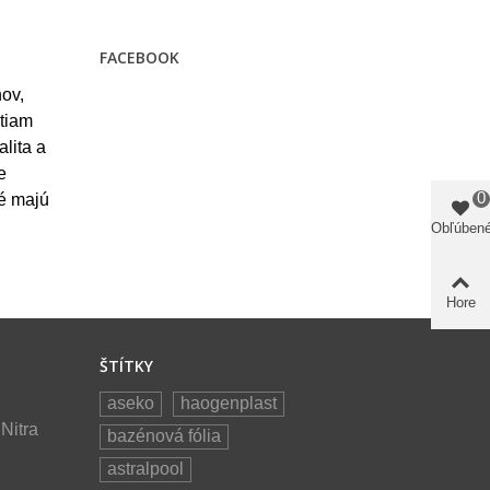
FACEBOOK
ov,
stiam
alita a
e
0
ré majú
Obľúben
Hore
ŠTÍTKY
aseko
haogenplast
Nitra
bazénová fólia
astralpool