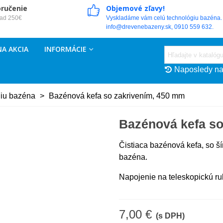
oručenie
Objemové zľavy!
nad 250€
Vyskladáme vám celú technológiu bazéna. 
info@drevenebazeny.sk, 0910 559 632.
A AKCIA
INFORMÁCIE
Naposledy na
niu bazéna
>
Bazénová kefa so zakrivením, 450 mm
Bazénová kefa so
Čistiaca bazénová kefa, so š
bazéna.
Napojenie na teleskopickú ru
7,00 €
(s DPH)