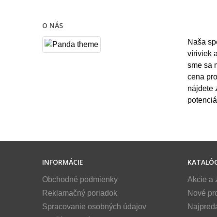
O NÁS
Naša sp
víriviek
sme sa n
cena pro
nájdete 
potenciá
INFORMÁCIE
KATALÓ
Obchodné podmienky
Akcie a 
Reklamačný poriadok
Nové pr
Spracovanie osobných údajov
Najpred