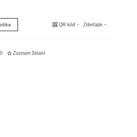
košíka
QR kód
Zdieľajte
0
Zoznam želaní