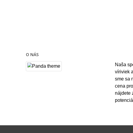
O NÁS
Naša sp
víriviek
sme sa n
cena pro
nájdete 
potenciá