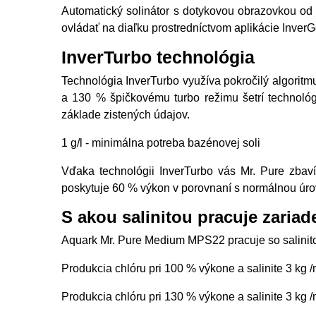
Automatický solinátor s dotykovou obrazovkou od
ovládať na diaľku prostredníctvom aplikácie Inver
InverTurbo technológia
Technológia InverTurbo využíva pokročilý algorit
a 130 % špičkovému turbo režimu šetrí technológi
základe zistených údajov.
1 g/l - minimálna potreba bazénovej soli
Vďaka technológii InverTurbo vás Mr. Pure zbaví v
poskytuje 60 % výkon v porovnaní s normálnou úrov
S akou salinitou pracuje zaria
Aquark Mr. Pure Medium MPS22 pracuje so salinitou
Produkcia chlóru pri 100 % výkone a salinite 3 kg 
Produkcia chlóru pri 130 % výkone a salinite 3 kg 