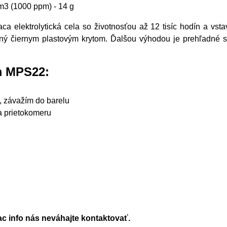
/m3 (1000 ppm) - 14 g
ca elektrolytická cela so životnosťou až 12 tisíc hodín a vst
nený čiernym plastovým krytom. Ďalšou výhodou je prehľadné
m MPS22:
, závažím do barelu
 a prietokomeru
ac info nás neváhajte kontaktovať.