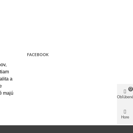
FACEBOOK
ov,
stiam
alita a
e
0
ré majú
Obľúben
Hore