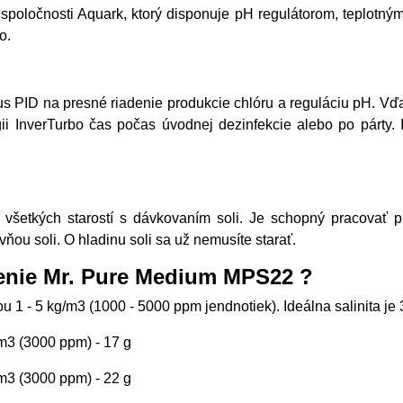
 spoločnosti Aquark, ktorý disponuje pH regulátorom, teplotn
Go.
mus PID na presné riadenie produkcie chlóru a reguláciu pH. 
i InverTurbo čas počas úvodnej dezinfekcie alebo po párty. I
šetkých starostí s dávkovaním soli. Je schopný pracovať prí 
ňou soli. O hladinu soli sa už nemusíte starať.
denie Mr. Pure Medium MPS22 ?
 1 - 5 kg/m3 (1000 - 5000 ppm jendnotiek). Ideálna salinita je
/m3 (3000 ppm) - 17 g
/m3 (3000 ppm) - 22 g