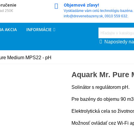
oručenie
Objemové zľavy!
nad 250€
Vyskladáme vám celú technológiu bazéna. 
info@drevenebazeny.sk, 0910 559 632.
A AKCIA
INFORMÁCIE
Naposledy na
Pure Medium MPS22 - pH
Aquark Mr. Pure
Solinátor s regulátorom pH.
Pre bazény do objemu 90 m3
Elektrolytická cela so životno
Možnosť ovládať cez Wi-Fi ap