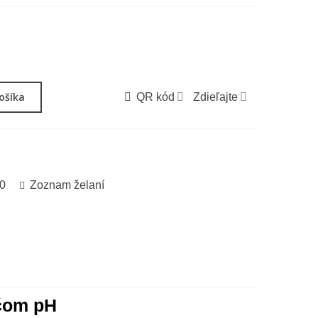
košíka
QR kód
Zdieľajte
0
Zoznam želaní
ačom pH