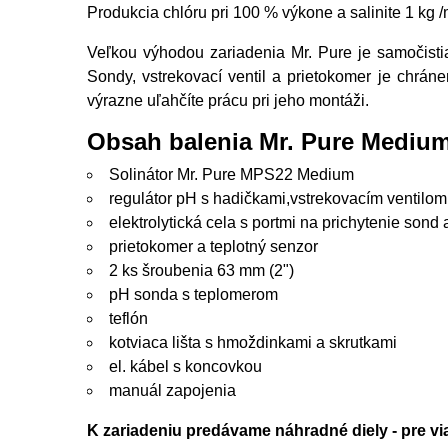
Produkcia chlóru pri 100 % výkone a salinite 1 kg 
Veľkou výhodou zariadenia Mr. Pure je samočistia
Sondy, vstrekovací ventil a prietokomer je chrá
výrazne uľahčíte prácu pri jeho montáži.
Obsah balenia Mr. Pure Mediu
Solinátor Mr. Pure MPS22 Medium
regulátor pH s hadičkami,vstrekovacím ventilom
elektrolytická cela s portmi na prichytenie sond
prietokomer a teplotný senzor
2 ks šroubenia 63 mm (2")
pH sonda s teplomerom
teflón
kotviaca lišta s hmoždinkami a skrutkami
el. kábel s koncovkou
manuál zapojenia
K zariadeniu predávame náhradné diely - pre vi