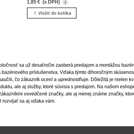
1,85 €
(s DPH)
i
Vložiť do košíka
oločnosť sa už desaťročie zaoberá predajom a montážou bazén
 a bazénového príslušenstva. Vďaka týmto dlhoročným skúseno
aučili, čo zákazník ocení a uprednostňuje. Dôležitá je nielen kv
duktu, ale aj služby, ktoré súvisia s predajom. Na našom eshop
zákazníkmi osvedčené značky, ale aj menej známe značky, kto
l rozvíjať sa aj vďaka vám.