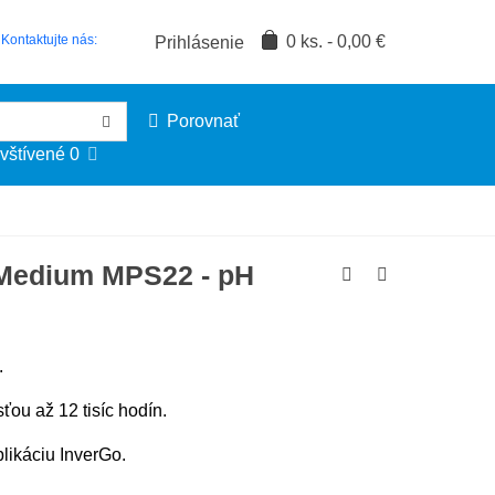
0
ks.
-
0,00 €
Kontaktujte nás:
Prihlásenie
Porovnať
vštívené
0
 Medium MPS22 - pH
.
sťou až 12 tisíc hodín.
likáciu InverGo.