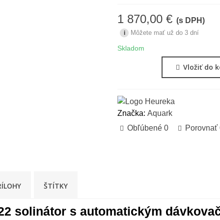
1 870,00 €
(s DPH)
Môžete mať už do 3 dní
i
Skladom
Vložiť do 
Značka:
Aquark
Obľúbené
0
Porovnať
RÍLOHY
ŠTÍTKY
2 solinátor s automatickým dávkov