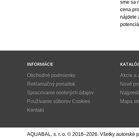
sme sa n
cena pro
nájdete 
potenciá
INFORMÁCIE
KATALÓ
Obchodné podmienky
Akcie a 
Reklamačný poriadok
Nové pr
Spracovanie osobných údajov
Najpred
Používanie súborov Cookies
Mapa st
Kontakt
AQUABAL, s. r. o. © 2018–2026. Všetky autorské 