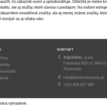
aučili, čo zákazník ocení a uprednostňuje. Dôležitá je nielen kv
duktu, ale aj služby, ktoré súvisia s predajom. Na našom eshop
zákazníkmi osvedčené značky, ale aj menej známe značky, kto
l rozvíjať sa aj vďaka vám.
G
KONTAKT
AQUABAL, s.r.o.
zľavy
Fatranská 655 / 6, 949 01 
odukty
Slovensko
ávanejšie
info@drevenebazeny.sk
ránok
+421 904 857 985
práva vyhradené.