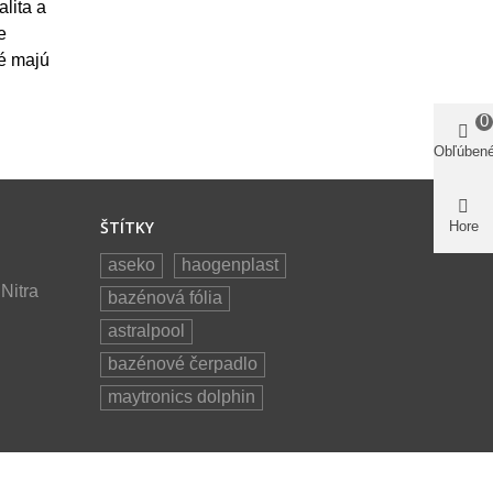
alita a
e
ré majú
0
Obľúben
ŠTÍTKY
Hore
aseko
haogenplast
Nitra
bazénová fólia
astralpool
bazénové čerpadlo
maytronics dolphin