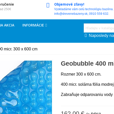
oručenie
Objemové zľavy!
nad 250€
Vyskladáme vám celú technológiu bazéna. 
info@drevenebazeny.sk, 0910 559 632.
A AKCIA
INFORMÁCIE
Naposledy na
0 micr. 300 x 600 cm
Geobubble 400 mi
Rozmer 300 x 600 cm.
400 micr. solárna fólia modrej
Zabraňuje odparovaniu vody 
162,00 €