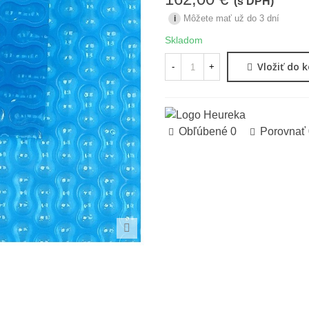
(s DPH)
Môžete mať už do 3 dní
i
Skladom
Vložiť do 
-
+
Obľúbené
0
Porovnať