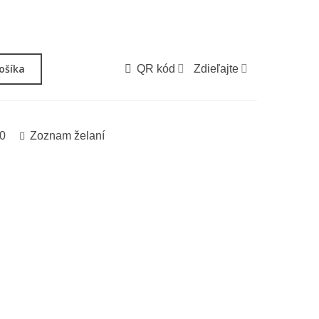
košíka
QR kód
Zdieľajte
0
Zoznam želaní