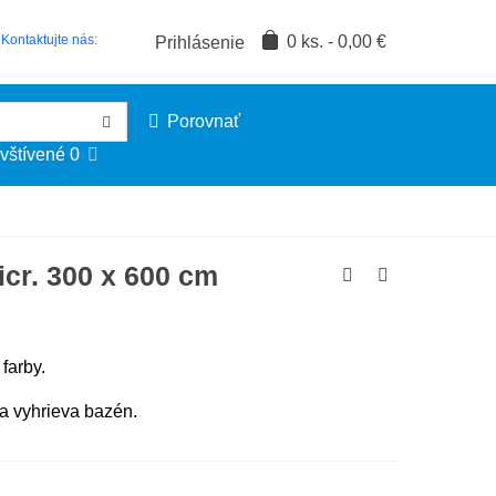
0
ks.
-
0,00 €
Kontaktujte nás:
Prihlásenie
Porovnať
vštívené
0
cr. 300 x 600 cm
 farby.
a vyhrieva bazén.