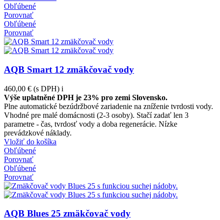
Obľúbené
Porovnať
Obľúbené
Porovnať
AQB Smart 12 zmäkčovač vody
460,00 €
(s DPH)
i
Výše uplatněné DPH je 23% pro zemi Slovensko.
Plne automatické bezúdržbové zariadenie na zníženie tvrdosti vody.
Vhodné pre malé domácnosti (2-3 osoby). Stačí zadať len 3
parametre - čas, tvrdosť vody a doba regenerácie. Nízke
prevádzkové náklady.
Vložiť do košíka
Obľúbené
Porovnať
Obľúbené
Porovnať
AQB Blues 25 zmäkčovač vody