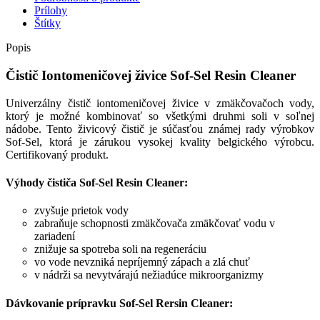
Prílohy
Štítky
Popis
Čistič Iontomeničovej živice Sof-Sel Resin Cleaner
Univerzálny čistič iontomeničovej živice v zmäkčovačoch vody,
ktorý je možné kombinovať so všetkými druhmi soli v soľnej
nádobe. Tento živicový čistič je súčasťou známej rady výrobkov
Sof-Sel, ktorá je zárukou vysokej kvality belgického výrobcu.
Certifikovaný produkt.
Výhody čističa Sof-Sel Resin Cleaner:
zvyšuje prietok vody
zabraňuje schopnosti zmäkčovača zmäkčovať vodu v
zariadení
znižuje sa spotreba soli na regeneráciu
vo vode nevzniká nepríjemný zápach a zlá chuť
v nádrži sa nevytvárajú nežiadúce mikroorganizmy
Dávkovanie prípravku Sof-Sel Rersin Cleaner: