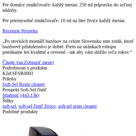
Pre domáce zmäkčovače: každý mesiac 250 ml prípravku do soľnej
nádoby.
Pre priemyselné zmäkčovače: 10 ml na liter živice každý mesiac.
Recenzie Heureka
„Po stovkách montáží bazénov na celom Slovensku sme zistili, ktoré
bazénové príslušenstvo je dobré. Preto na stránkach eshopu
ponúkame len kvalitné a overené - tak aby vám slúžilo veľa rokov.“
Čítajte viac
Zobraziť menej
Podrobnosti o produkte
Kód
SFSR0001
Prílohy
Soft-Sel Resin cleaner
Prospekt Soft-Sel čistič
Stiahnuť (443.13k)
Štítky
soft-sel
,
soft-sel čistič živice
,
soft-sel resin cleaner
Podobné produkty