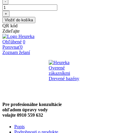
-
+
Vložiť do košíka
QR kód
Zdieľajte
Obľúbené
0
Porovnať
0
Zoznam želaní
Pre profesionálne konzultácie
ohľadom úpravy vody
volajte 0910 559 632
Popis
Podrobnosti o produkte