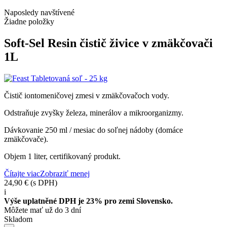
Naposledy navštívené
Žiadne položky
Soft-Sel Resin čistič živice v zmäkčovači
1L
Čistič iontomeničovej zmesi v zmäkčovačoch vody.
Odstraňuje zvyšky železa, minerálov a mikroorganizmy.
Dávkovanie 250 ml / mesiac do soľnej nádoby (domáce
zmäkčovače).
Objem 1 liter, certifikovaný produkt.
Čítajte viac
Zobraziť menej
24,90 €
(s DPH)
i
Výše uplatněné DPH je 23% pro zemi Slovensko.
Môžete mať už do 3 dní
Skladom