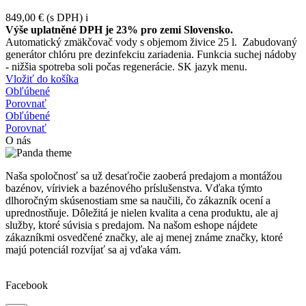
849,00 €
(s DPH)
i
Výše uplatněné DPH je 23% pro zemi Slovensko.
Automatický zmäkčovač vody s objemom živice 25 l. Zabudovaný
generátor chlóru pre dezinfekciu zariadenia. Funkcia suchej nádoby
- nižšia spotreba soli počas regenerácie. SK jazyk menu.
Vložiť do košíka
Obľúbené
Porovnať
Obľúbené
Porovnať
O nás
Naša spoločnosť sa už desaťročie zaoberá predajom a montážou
bazénov, víriviek a bazénového príslušenstva. Vďaka týmto
dlhoročným skúsenostiam sme sa naučili, čo zákazník ocení a
uprednostňuje. Dôležitá je nielen kvalita a cena produktu, ale aj
služby, ktoré súvisia s predajom. Na našom eshope nájdete
zákazníkmi osvedčené značky, ale aj menej známe značky, ktoré
majú potenciál rozvíjať sa aj vďaka vám.
Facebook