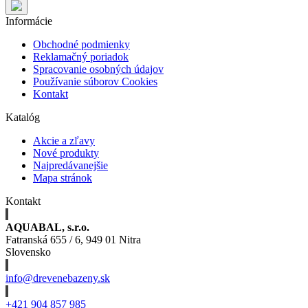
Informácie
Obchodné podmienky
Reklamačný poriadok
Spracovanie osobných údajov
Používanie súborov Cookies
Kontakt
Katalóg
Akcie a zľavy
Nové produkty
Najpredávanejšie
Mapa stránok
Kontakt
AQUABAL, s.r.o.
Fatranská 655 / 6, 949 01 Nitra
Slovensko
info@drevenebazeny.sk
+421 904 857 985