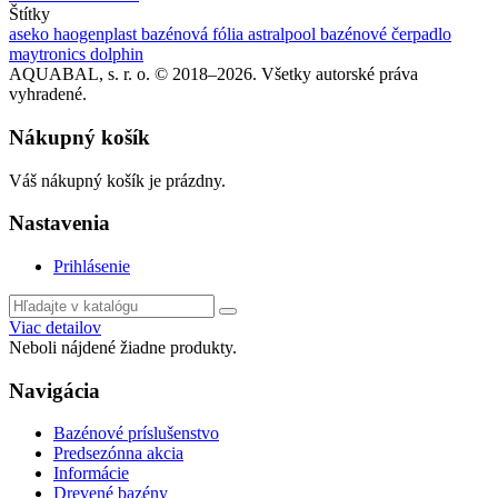
Štítky
aseko
haogenplast
bazénová fólia
astralpool
bazénové čerpadlo
maytronics dolphin
AQUABAL, s. r. o. © 2018–2026. Všetky autorské práva
vyhradené.
Nákupný košík
Váš nákupný košík je prázdny.
Nastavenia
Prihlásenie
Viac detailov
Neboli nájdené žiadne produkty.
Navigácia
Bazénové príslušenstvo
Predsezónna akcia
Informácie
Drevené bazény