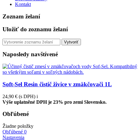
Kontakt
Zoznam želaní
Uložiť do zoznamu želaní
Vytvoriť
Naposledy navštívené
Soft-Sel Resin čistič živice v zmäkčovači 1L
24,90 €
(s DPH)
i
Výše uplatněné DPH je 23% pro zemi Slovensko.
Obľúbené
Žiadne položky
Obľúbené
0
Nastavenia