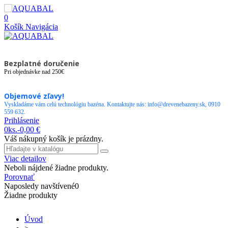
0
Košík
Navigácia
Bezplatné doručenie
Pri objednávke nad 250€
Objemové zľavy!
Vyskladáme vám celú technológiu bazéna. Kontaktujte nás: info@drevenebazeny.sk, 0910
559 632.
Prihlásenie
0
ks.
-
0,00 €
Váš nákupný košík je prázdny.
Viac detailov
Neboli nájdené žiadne produkty.
Porovnať
Naposledy navštívené
0
Žiadne produkty
Úvod