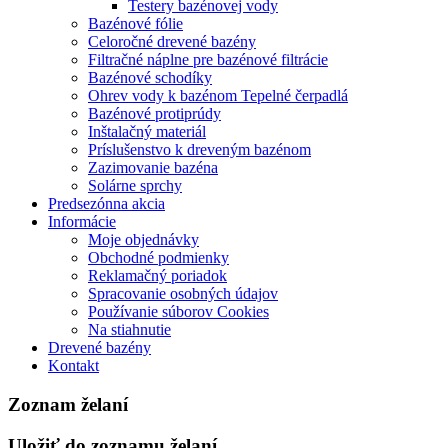
Testery bazénovej vody
Bazénové fólie
Celoročné drevené bazény
Filtračné náplne pre bazénové filtrácie
Bazénové schodíky
Ohrev vody k bazénom Tepelné čerpadlá
Bazénové protiprúdy
Inštalačný materiál
Príslušenstvo k dreveným bazénom
Zazimovanie bazéna
Solárne sprchy
Predsezónna akcia
Informácie
Moje objednávky
Obchodné podmienky
Reklamačný poriadok
Spracovanie osobných údajov
Používanie súborov Cookies
Na stiahnutie
Drevené bazény
Kontakt
Zoznam želaní
Uložiť do zoznamu želaní