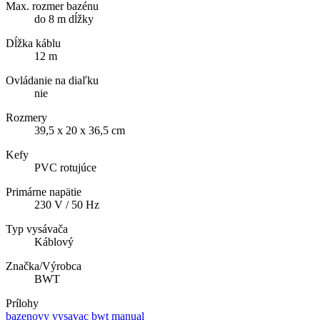
Max. rozmer bazénu
do 8 m dĺžky
Dĺžka káblu
12 m
Ovládanie na diaľku
nie
Rozmery
39,5 x 20 x 36,5 cm
Kefy
PVC rotujúce
Primárne napätie
230 V / 50 Hz
Typ vysávača
Káblový
Značka/Výrobca
BWT
Prílohy
bazenovy vysavac bwt manual