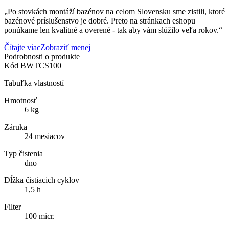
„Po stovkách montáží bazénov na celom Slovensku sme zistili, ktoré
bazénové príslušenstvo je dobré. Preto na stránkach eshopu
ponúkame len kvalitné a overené - tak aby vám slúžilo veľa rokov.“
Čítajte viac
Zobraziť menej
Podrobnosti o produkte
Kód
BWTCS100
Tabuľka vlastností
Hmotnosť
6 kg
Záruka
24 mesiacov
Typ čistenia
dno
Dĺžka čistiacich cyklov
1,5 h
Filter
100 micr.