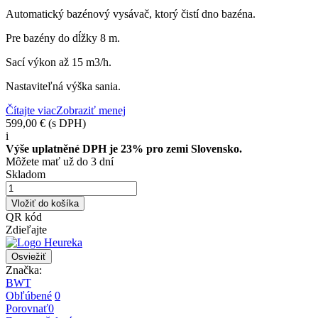
Automatický bazénový vysávač, ktorý čistí dno bazéna.
Pre bazény do dĺžky 8 m.
Sací výkon až 15 m3/h.
Nastaviteľná výška sania.
Čítajte viac
Zobraziť menej
599,00 €
(s DPH)
i
Výše uplatněné DPH je 23% pro zemi Slovensko.
Môžete mať už do 3 dní
Skladom
Vložiť do košíka
QR kód
Zdieľajte
Značka:
BWT
Obľúbené
0
Porovnať
0