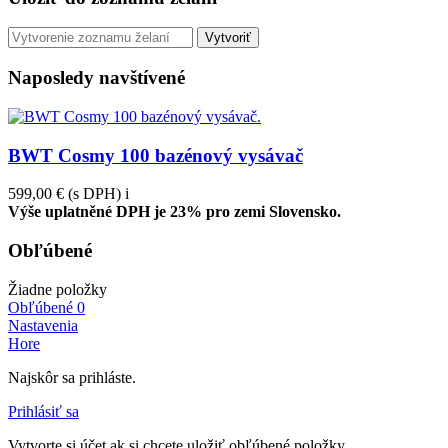
Vytvoriť
Naposledy navštívené
BWT Cosmy 100 bazénový vysávač
599,00 €
(s DPH)
i
Výše uplatněné DPH je 23% pro zemi Slovensko.
Obľúbené
Žiadne položky
Obľúbené
0
Nastavenia
Hore
Najskôr sa prihláste.
Prihlásiť sa
Vytvorte si účet ak si chcete uložiť obľúbené položky.