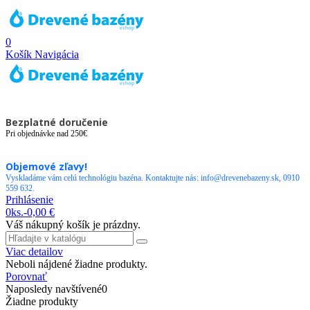
0
Košík
Navigácia
Bezplatné doručenie
Pri objednávke nad 250€
Objemové zľavy!
Vyskladáme vám celú technológiu bazéna. Kontaktujte nás: info@drevenebazeny.sk, 0910
559 632.
Prihlásenie
0
ks.
-
0,00 €
Váš nákupný košík je prázdny.
Viac detailov
Neboli nájdené žiadne produkty.
Porovnať
Naposledy navštívené
0
Žiadne produkty