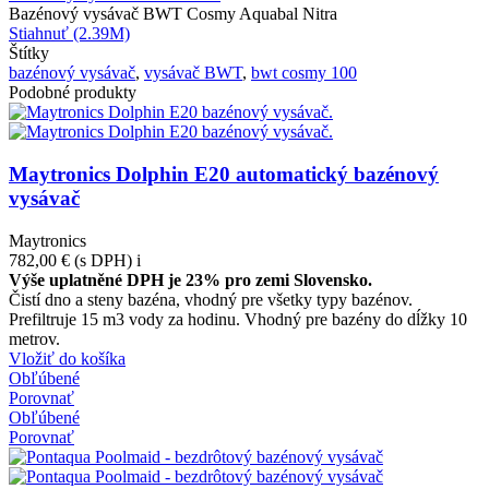
Bazénový vysávač BWT Cosmy Aquabal Nitra
Stiahnuť (2.39M)
Štítky
bazénový vysávač
,
vysávač BWT
,
bwt cosmy 100
Podobné produkty
Maytronics Dolphin E20 automatický bazénový
vysávač
Maytronics
782,00 €
(s DPH)
i
Výše uplatněné DPH je 23% pro zemi Slovensko.
Čistí dno a steny bazéna, vhodný pre všetky typy bazénov.
Prefiltruje 15 m3 vody za hodinu. Vhodný pre bazény do dĺžky 10
metrov.
Vložiť do košíka
Obľúbené
Porovnať
Obľúbené
Porovnať