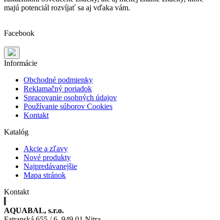
majú potenciál rozvíjať sa aj vďaka vám.
Facebook
Informácie
Obchodné podmienky
Reklamačný poriadok
Spracovanie osobných údajov
Používanie súborov Cookies
Kontakt
Katalóg
Akcie a zľavy
Nové produkty
Najpredávanejšie
Mapa stránok
Kontakt
AQUABAL, s.r.o.
Fatranská 655 / 6, 949 01 Nitra