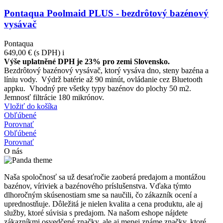
Pontaqua Poolmaid PLUS - bezdrôtový bazénový
vysávač
Pontaqua
649,00 €
(s DPH)
i
Výše uplatněné DPH je 23% pro zemi Slovensko.
Bezdrôtový bazénový vysávač, ktorý vysáva dno, steny bazéna a
líniu vody. Výdrž batérie až 90 minút, ovládanie cez Bluetooth
appku. Vhodný pre všetky typy bazénov do plochy 50 m2.
Jemnosť filtrácie 180 mikrónov.
Vložiť do košíka
Obľúbené
Porovnať
Obľúbené
Porovnať
O nás
Naša spoločnosť sa už desaťročie zaoberá predajom a montážou
bazénov, víriviek a bazénového príslušenstva. Vďaka týmto
dlhoročným skúsenostiam sme sa naučili, čo zákazník ocení a
uprednostňuje. Dôležitá je nielen kvalita a cena produktu, ale aj
služby, ktoré súvisia s predajom. Na našom eshope nájdete
zákazníkmi osvedčené značky, ale aj menej známe značky, ktoré