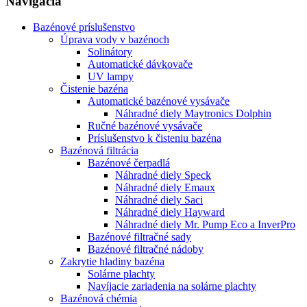
Navigácia
Bazénové príslušenstvo
Úprava vody v bazénoch
Solinátory
Automatické dávkovače
UV lampy
Čistenie bazéna
Automatické bazénové vysávače
Náhradné diely Maytronics Dolphin
Ručné bazénové vysávače
Príslušenstvo k čisteniu bazéna
Bazénová filtrácia
Bazénové čerpadlá
Náhradné diely Speck
Náhradné diely Emaux
Náhradné diely Saci
Náhradné diely Hayward
Náhradné diely Mr. Pump Eco a InverPro
Bazénové filtračné sady
Bazénové filtračné nádoby
Zakrytie hladiny bazéna
Solárne plachty
Navíjacie zariadenia na solárne plachty
Bazénová chémia