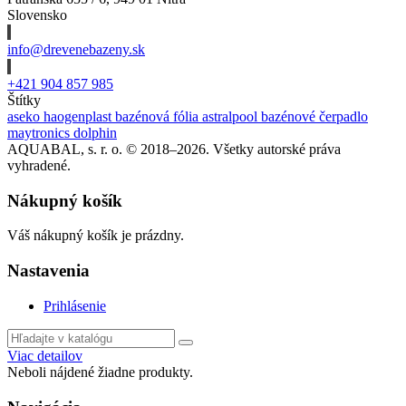
Slovensko
info@drevenebazeny.sk
+421 904 857 985
Štítky
aseko
haogenplast
bazénová fólia
astralpool
bazénové čerpadlo
maytronics dolphin
AQUABAL, s. r. o. © 2018–2026. Všetky autorské práva
vyhradené.
Nákupný košík
Váš nákupný košík je prázdny.
Nastavenia
Prihlásenie
Viac detailov
Neboli nájdené žiadne produkty.