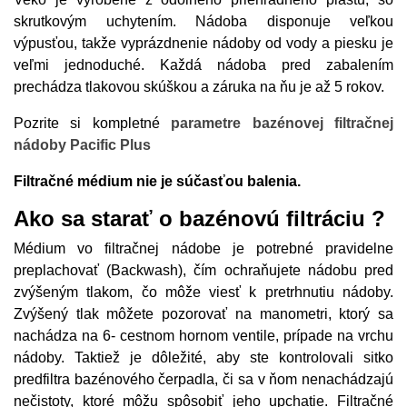
skrutkovým uchytením. Nádoba disponuje veľkou
výpusťou, takže vyprázdnenie nádoby od vody a piesku je
veľmi jednoduché. Každá nádoba pred zabalením
prechádza tlakovou skúškou a záruka na ňu je až 5 rokov.
Pozrite si kompletné
parametre bazénovej filtračnej
nádoby Pacific Plus
Filtračné médium nie je súčasťou balenia.
Ako sa starať o bazénovú filtráciu ?
Médium vo filtračnej nádobe je potrebné pravidelne
preplachovať (Backwash), čím ochraňujete nádobu pred
zvýšeným tlakom, čo môže viesť k pretrhnutiu nádoby.
Zvýšený tlak môžete pozorovať na manometri, ktorý sa
nachádza na 6- cestnom hornom ventile, prípade na vrchu
nádoby. Taktiež je dôležité, aby ste kontrolovali sitko
predfiltra bazénového čerpadla, či sa v ňom nenachádzajú
nečistoty, ktoré môžu spôsobiť jeho upchatie. Filtračné