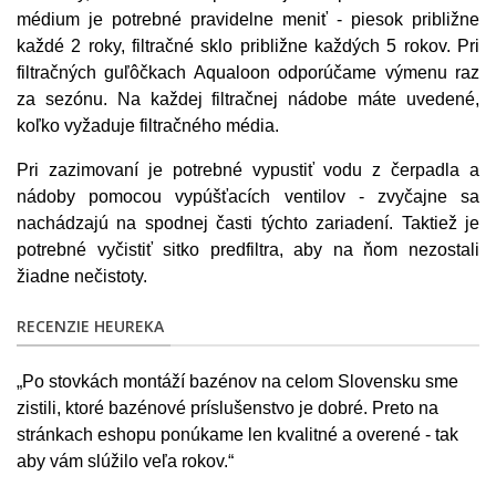
médium je potrebné pravidelne meniť - piesok približne
každé 2 roky, filtračné sklo približne každých 5 rokov. Pri
filtračných guľôčkach Aqualoon odporúčame výmenu raz
za sezónu. Na každej filtračnej nádobe máte uvedené,
koľko vyžaduje filtračného média.
Pri zazimovaní je potrebné vypustiť vodu z čerpadla a
nádoby pomocou vypúšťacích ventilov - zvyčajne sa
nachádzajú na spodnej časti týchto zariadení. Taktiež je
potrebné vyčistiť sitko predfiltra, aby na ňom nezostali
žiadne nečistoty.
RECENZIE HEUREKA
„Po stovkách montáží bazénov na celom Slovensku sme
zistili, ktoré bazénové príslušenstvo je dobré. Preto na
stránkach eshopu ponúkame len kvalitné a overené - tak
aby vám slúžilo veľa rokov.“