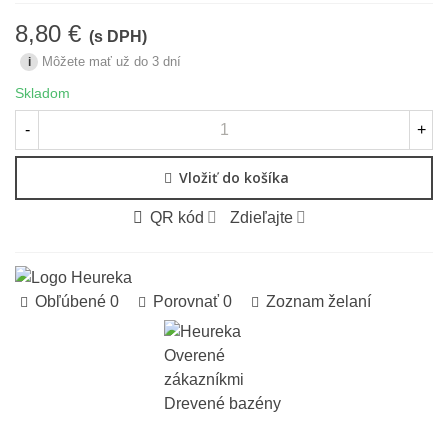
8,80 €
(s DPH)
Môžete mať už do 3 dní
i
Skladom
-
+
Vložiť do košíka
QR kód
Zdieľajte
Obľúbené
0
Porovnať
0
Zoznam želaní