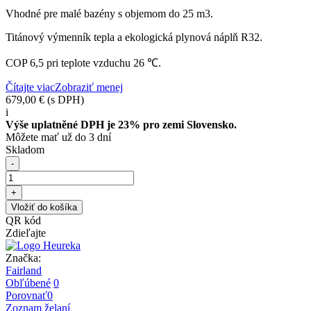
Vhodné pre malé bazény s objemom do 25 m3.
Titánový výmenník tepla a ekologická plynová náplň R32.
COP 6,5 pri teplote vzduchu 26 ℃.
Čítajte viac
Zobraziť menej
679,00 €
(s DPH)
i
Výše uplatněné DPH je 23% pro zemi Slovensko.
Môžete mať už do 3 dní
Skladom
-
+
Vložiť do košíka
QR kód
Zdieľajte
Značka:
Fairland
Obľúbené
0
Porovnať
0
Zoznam želaní