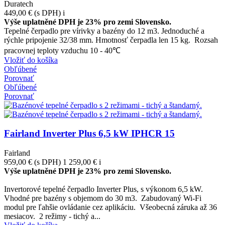
Duratech
449,00 €
(s DPH)
i
Výše uplatněné DPH je 23% pro zemi Slovensko.
Tepelné čerpadlo pre vírivky a bazény do 12 m3. Jednoduché a
rýchle pripojenie 32/38 mm. Hmotnosť čerpadla len 15 kg. Rozsah
pracovnej teploty vzduchu 10 - 40℃
Vložiť do košíka
Obľúbené
Porovnať
Obľúbené
Porovnať
Fairland Inverter Plus 6,5 kW IPHCR 15
Fairland
959,00 €
(s DPH)
1 259,00 €
i
Výše uplatněné DPH je 23% pro zemi Slovensko.
-300,00 €
Invertorové tepelné čerpadlo Inverter Plus, s výkonom 6,5 kW.
Vhodné pre bazény s objemom do 30 m3. Zabudovaný Wi-Fi
modul pre ľahšie ovládanie cez aplikáciu. Všeobecná záruka až 36
mesiacov. 2 režimy - tichý a...