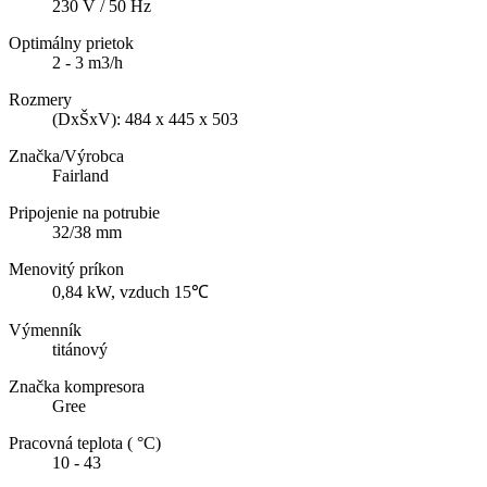
230 V / 50 Hz
Optimálny prietok
2 - 3 m3/h
Rozmery
(DxŠxV): 484 x 445 x 503
Značka/Výrobca
Fairland
Pripojenie na potrubie
32/38 mm
Menovitý príkon
0,84 kW, vzduch 15℃
Výmenník
titánový
Značka kompresora
Gree
Pracovná teplota ( °C)
10 - 43