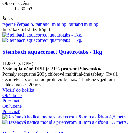
Objem bazéna
1 - 30 m3
Štítky
tepelné čerpadlo
,
fairland
,
mini hp
,
fairland mini hp
Iní zákazníci si tiež kúpili:
Steinbach aquacorrect Quattrotabs - 1kg
11,90 €
(s DPH)
i
Výše uplatněné DPH je 23% pro zemi Slovensko.
Pomaly rozpustné 200g chlórové multifunkčné tablety. Trvalá
dezinfekcia s ochranou proti tvorbe rias. 4 funkcie v jednom. 1
tableta na cca 20 m3.
Vložiť do košíka
Obľúbené
Porovnať
Obľúbené
Porovnať