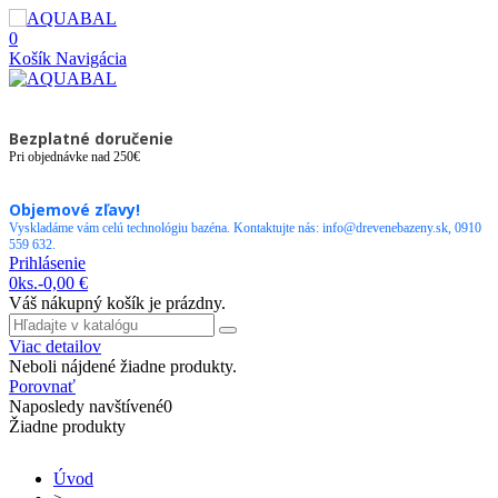
0
Košík
Navigácia
Bezplatné doručenie
Pri objednávke nad 250€
Objemové zľavy!
Vyskladáme vám celú technológiu bazéna. Kontaktujte nás: info@drevenebazeny.sk, 0910
559 632.
Prihlásenie
0
ks.
-
0,00 €
Váš nákupný košík je prázdny.
Viac detailov
Neboli nájdené žiadne produkty.
Porovnať
Naposledy navštívené
0
Žiadne produkty
Úvod