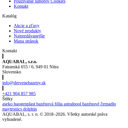
Používanie súborov Cookies
Kontakt
Katalóg
Akcie a zľavy
Nové produkty
Najpredávanejšie
Mapa stránok
Kontakt
AQUABAL, s.r.o.
Fatranská 655 / 6, 949 01 Nitra
Slovensko
info@drevenebazeny.sk
+421 904 857 985
Štítky
aseko
haogenplast
bazénová fólia
astralpool
bazénové čerpadlo
maytronics dolphin
AQUABAL, s. r. o. © 2018–2026. Všetky autorské práva
vyhradené.