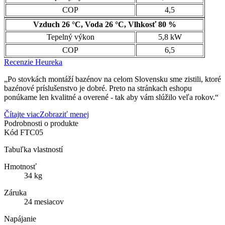
COP
4,5
Vzduch 26 °C, Voda 26 °C, Vlhkosť 80 %
Tepelný výkon
5,8 kW
COP
6,5
Recenzie Heureka
„Po stovkách montáží bazénov na celom Slovensku sme zistili, ktoré
bazénové príslušenstvo je dobré. Preto na stránkach eshopu
ponúkame len kvalitné a overené - tak aby vám slúžilo veľa rokov.“
Čítajte viac
Zobraziť menej
Podrobnosti o produkte
Kód
FTC05
Tabuľka vlastností
Hmotnosť
34 kg
Záruka
24 mesiacov
Napájanie