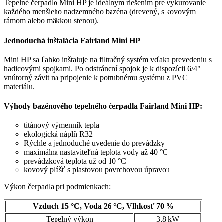
Tepelné čerpadlo Mini HP je ideálnym riešením pre vykurovanie
každého menšieho nadzemného bazéna (drevený, s kovovým
rámom alebo mäkkou stenou).
Jednoduchá inštalácia Fairland Mini HP
Mini HP sa ľahko inštaluje na filtračný systém vďaka prevedeniu s
hadicovými spojkami. Po odstránení spojok je k dispozícii 6/4"
vnútorný závit na pripojenie k potrubnému systému z PVC
materiálu.
Výhody bazénového tepelného čerpadla Fairland Mini HP:
titánový výmenník tepla
ekologická náplň R32
Rýchle a jednoduché uvedenie do prevádzky
maximálna nastaviteľná teplota vody až 40 °C
prevádzková teplota už od 10 °C
kovový plášť s plastovou povrchovou úpravou
Výkon čerpadla pri podmienkach:
Vzduch 15 °C, Voda 26 °C, Vlhkosť 70 %
Tepelný výkon
3,8 kW