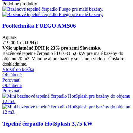
Podobné produkty
Pooltechnika FUEGO AMS06
Aquark
719,00 €
(s DPH)
i
Výše uplatněné DPH je 23% pro zemi Slovensko.
Bazénové tepelné čerpadlo FUEGO 5,6 kW pre malé bazény do
objemu 20 m3. Vhodné aj pre bazény so slanou vodou. Čoskoro
doskladníme.
Vložiť do košíka
Obľúbené
Porovnať
Obľúbené
Porovnať
Tepelné čerpadlo HotSplash 3,75 kW