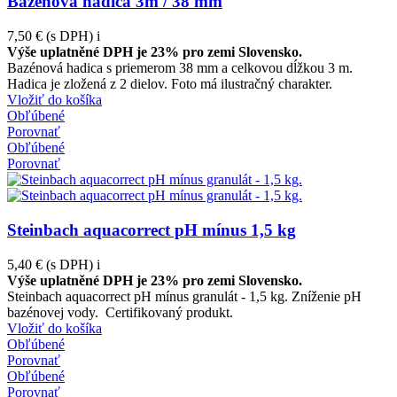
Bazénová hadica 3m / 38 mm
7,50 €
(s DPH)
i
Výše uplatněné DPH je 23% pro zemi Slovensko.
Bazénová hadica s priemerom 38 mm a celkovou dĺžkou 3 m.
Hadica je zložená z 2 dielov. Foto má ilustračný charakter.
Vložiť do košíka
Obľúbené
Porovnať
Obľúbené
Porovnať
Steinbach aquacorrect pH mínus 1,5 kg
5,40 €
(s DPH)
i
Výše uplatněné DPH je 23% pro zemi Slovensko.
Steinbach aquacorrect pH mínus granulát - 1,5 kg. Zníženie pH
bazénovej vody. Certifikovaný produkt.
Vložiť do košíka
Obľúbené
Porovnať
Obľúbené
Porovnať