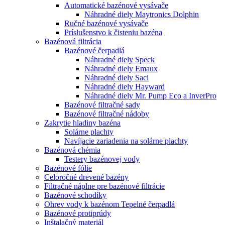
Automatické bazénové vysávače
Náhradné diely Maytronics Dolphin
Ručné bazénové vysávače
Príslušenstvo k čisteniu bazéna
Bazénová filtrácia
Bazénové čerpadlá
Náhradné diely Speck
Náhradné diely Emaux
Náhradné diely Saci
Náhradné diely Hayward
Náhradné diely Mr. Pump Eco a InverPro
Bazénové filtračné sady
Bazénové filtračné nádoby
Zakrytie hladiny bazéna
Solárne plachty
Navíjacie zariadenia na solárne plachty
Bazénová chémia
Testery bazénovej vody
Bazénové fólie
Celoročné drevené bazény
Filtračné náplne pre bazénové filtrácie
Bazénové schodíky
Ohrev vody k bazénom Tepelné čerpadlá
Bazénové protiprúdy
Inštalačný materiál