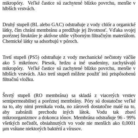
mikropóry. Veľké častice sú zachytené blízko povrchu, menšie v
hlbších vrstvách.
Druhý stupeň (BL alebo GAC) odstraňuje z vody chlór a organické
látky, čím chráni membránu a predlžuje jej životnosť. Vďaka svojej
poréznej štruktúre je aktívne uhlie výborným filtračným materiálom.
Chemické látky sa adsorbujú v póroch.
Tretí stupeň (PS5) odstraňuje z vody mechanické nečistoty väčšie
ako 5 mikrónov. Piesok, hrdzu a iné usadeniny, zachytávajú
mikropóry. Veľké častice sú zachytené blízko povrchu, menšie v
hlbších vrstvách. Ako tretí stupeň môžete použiť inú prispôsobenú
filtračnú vložku.
Štvrtý stupeň (RO membrána) sa skladá z viacerých vrstiev
semipermeabilnej a poréznej membrány. Póry sú dostatočne veľké
na to, aby nimi prenikala voda, no zároveň dostatočne malé na to,
aby zabránili prechodu iných látok. Vodu tak zbaví
mikroorganizmov a dokonca iónov. Membrána odstraňuje 96 - 99%
všetkých nečistôt, obsiahnutých vo vode nie menších ako 0,0001
µm vrátane niektorých baktérií a vírusov.