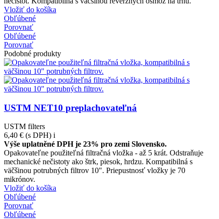
nečistôt. Kompatibilná s väčšinou reverzných osmóz na trhu.
Vložiť do košíka
Obľúbené
Porovnať
Obľúbené
Porovnať
Podobné produkty
USTM NET10 preplachovateľná
USTM filters
6,40 €
(s DPH)
i
Výše uplatněné DPH je 23% pro zemi Slovensko.
Opakovateľne použiteľná filtračná vložka - až 5 krát. Odstraňuje
mechanické nečistoty ako štrk, piesok, hrdzu. Kompatibilná s
väčšinou potrubných filtrov 10". Priepustnosť vložky je 70
mikrónov.
Vložiť do košíka
Obľúbené
Porovnať
Obľúbené