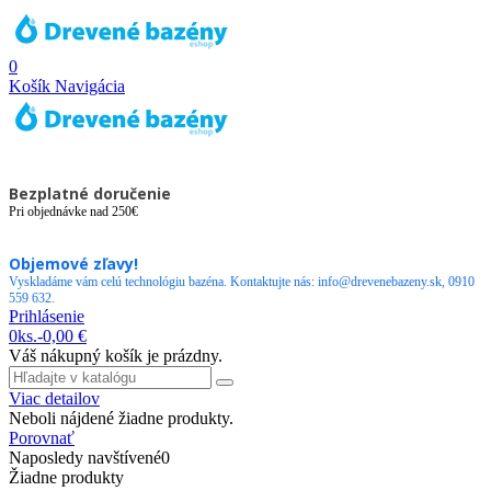
0
Košík
Navigácia
Bezplatné doručenie
Pri objednávke nad 250€
Objemové zľavy!
Vyskladáme vám celú technológiu bazéna. Kontaktujte nás: info@drevenebazeny.sk, 0910
559 632.
Prihlásenie
0
ks.
-
0,00 €
Váš nákupný košík je prázdny.
Viac detailov
Neboli nájdené žiadne produkty.
Porovnať
Naposledy navštívené
0
Žiadne produkty