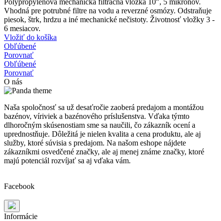
Polypropylénová mechanická filtračná vložka 10", 5 mikrónov.
Vhodná pre potrubné filtre na vodu a reverzné osmózy. Odstraňuje
piesok, štrk, hrdzu a iné mechanické nečistoty. Životnosť vložky 3 -
6 mesiacov.
Vložiť do košíka
Obľúbené
Porovnať
Obľúbené
Porovnať
O nás
Naša spoločnosť sa už desaťročie zaoberá predajom a montážou
bazénov, víriviek a bazénového príslušenstva. Vďaka týmto
dlhoročným skúsenostiam sme sa naučili, čo zákazník ocení a
uprednostňuje. Dôležitá je nielen kvalita a cena produktu, ale aj
služby, ktoré súvisia s predajom. Na našom eshope nájdete
zákazníkmi osvedčené značky, ale aj menej známe značky, ktoré
majú potenciál rozvíjať sa aj vďaka vám.
Facebook
Informácie