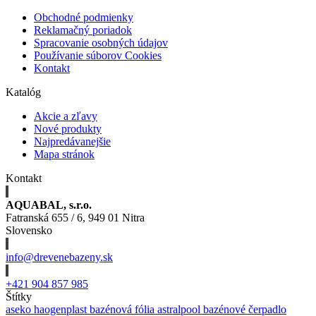
Obchodné podmienky
Reklamačný poriadok
Spracovanie osobných údajov
Používanie súborov Cookies
Kontakt
Katalóg
Akcie a zľavy
Nové produkty
Najpredávanejšie
Mapa stránok
Kontakt
AQUABAL, s.r.o.
Fatranská 655 / 6, 949 01 Nitra
Slovensko
info@drevenebazeny.sk
+421 904 857 985
Štítky
aseko
haogenplast
bazénová fólia
astralpool
bazénové čerpadlo