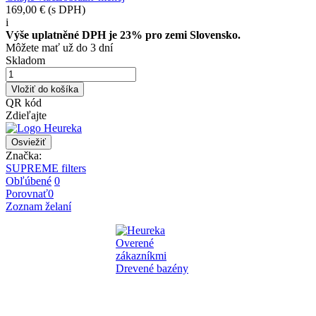
169,00 €
(s DPH)
i
Výše uplatněné DPH je 23% pro zemi Slovensko.
Môžete mať už do 3 dní
Skladom
Vložiť do košíka
QR kód
Zdieľajte
Značka:
SUPREME filters
Obľúbené
0
Porovnať
0
Zoznam želaní