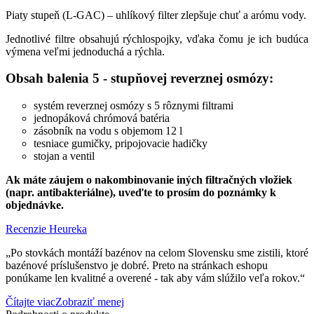
Piaty stupeň (L-GAC) – uhlíkový filter zlepšuje chuť a arómu vody.
Jednotlivé filtre obsahujú rýchlospojky, vďaka čomu je ich budúca
výmena veľmi jednoduchá a rýchla.
Obsah balenia 5 - stupňovej reverznej osmózy:
systém reverznej osmózy s 5 rôznymi filtrami
jednopáková chrómová batéria
zásobník na vodu s objemom 12 l
tesniace gumičky, pripojovacie hadičky
stojan a ventil
Ak máte záujem o nakombinovanie iných filtračných vložiek
(napr. antibakteriálne), uveďte to prosím do poznámky k
objednávke.
Recenzie Heureka
„Po stovkách montáží bazénov na celom Slovensku sme zistili, ktoré
bazénové príslušenstvo je dobré. Preto na stránkach eshopu
ponúkame len kvalitné a overené - tak aby vám slúžilo veľa rokov.“
Čítajte viac
Zobraziť menej