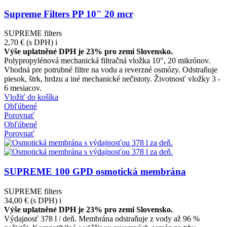
Supreme Filters PP 10" 20 mcr
SUPREME filters
2,70 €
(s DPH)
i
Výše uplatněné DPH je 23% pro zemi Slovensko.
Polypropylénová mechanická filtračná vložka 10", 20 mikrónov.
Vhodná pre potrubné filtre na vodu a reverzné osmózy. Odstraňuje
piesok, štrk, hrdzu a iné mechanické nečistoty. Životnosť vložky 3 -
6 mesiacov.
Vložiť do košíka
Obľúbené
Porovnať
Obľúbené
Porovnať
SUPREME 100 GPD osmotická membrána
SUPREME filters
34,00 €
(s DPH)
i
Výše uplatněné DPH je 23% pro zemi Slovensko.
Výdajnosť 378 l / deň. Membrána odstraňuje z vody až 96 %