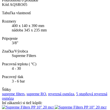
Podrobnosti o produkte
Kód
AQSRO05
Tabuľka vlastností
Rozmery
400 x 140 x 390 mm
nádoba 345 x 235 mm
Pripojenie
3/8"
Značka/Výrobca
Supreme Filters
Pracovná teplota ( °C)
4 - 30
Pracovný tlak
3 - 6 bar
Štítky
supreme filters
,
supreme RO
,
reverzná osmóza
,
5 stupňová reverzná
osmóza
Iní zákazníci si tiež kúpili: