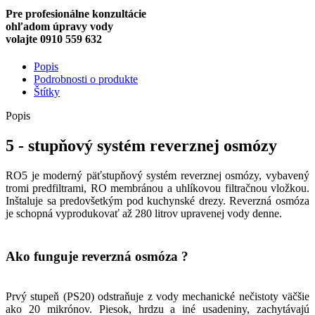
Pre profesionálne konzultácie
ohľadom úpravy vody
volajte 0910 559 632
Popis
Podrobnosti o produkte
Štítky
Popis
5 - stupňový systém reverznej osmózy
RO5 je moderný päťstupňový systém reverznej osmózy, vybavený
tromi predfiltrami, RO membránou a uhlíkovou filtračnou vložkou.
Inštaluje sa predovšetkým pod kuchynské drezy. Reverzná osmóza
je schopná vyprodukovať až 280 litrov upravenej vody denne.
Ako funguje reverzná osmóza ?
Prvý stupeň (PS20) odstraňuje z vody mechanické nečistoty väčšie
ako 20 mikrónov. Piesok, hrdzu a iné usadeniny, zachytávajú