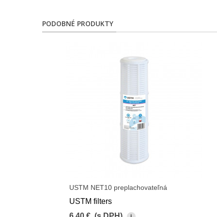
PODOBNÉ PRODUKTY
USTM NET10 preplachovateľná
USTM filters
6,40 €
(s DPH)
i