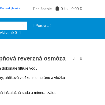
0
ks.
-
0,00 €
Kontaktujte nás:
Prihlásenie
Porovnať
vštívené
0
pňová reverzná osmóza
dokonale filtruje vodu.
y, uhlíkovú vložku, membránu a vložku
á inštalačná sada a mineralizátor.