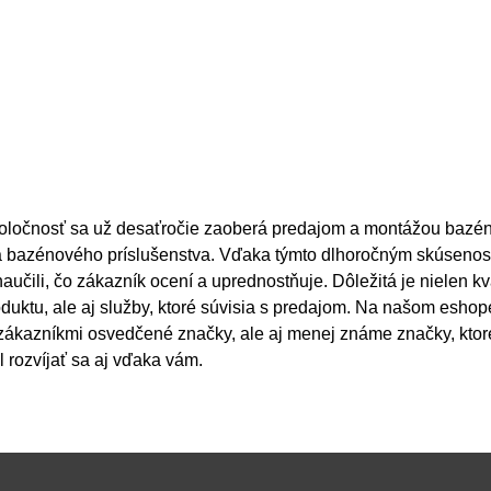
oločnosť sa už desaťročie zaoberá predajom a montážou bazén
 a bazénového príslušenstva. Vďaka týmto dlhoročným skúseno
aučili, čo zákazník ocení a uprednostňuje. Dôležitá je nielen kv
duktu, ale aj služby, ktoré súvisia s predajom. Na našom eshop
zákazníkmi osvedčené značky, ale aj menej známe značky, kto
l rozvíjať sa aj vďaka vám.