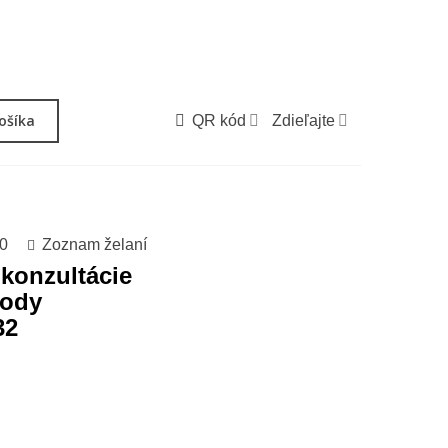
košíka
QR kód
Zdieľajte
0
Zoznam želaní
 konzultácie
vody
32