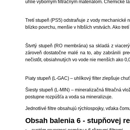
uhlie výborným filtračným materiálom. Chemické lá
Tretí stupeň (PS5) odstraňuje z vody mechanické n
blízko povrchu, menšie v hlbších vrstvách. Ako tret
Štvrtý stupeň (RO membrána) sa skladá z viacerý
zároveň dostatočne malé na to, aby zabránili p
nečistôt, obsiahnutých vo vode nie menších ako 0,0
Piaty stupeň (L-GAC) – uhlíkový filter zlepšuje chu
Šiesty stupeň (L-MIN) – mineralizačná filtračná vl
postupne rozpúšťa a voda sa mineralizuje.
Jednotlivé filtre obsahujú rýchlospojky, vďaka čo
Obsah balenia 6 - stupňovej r