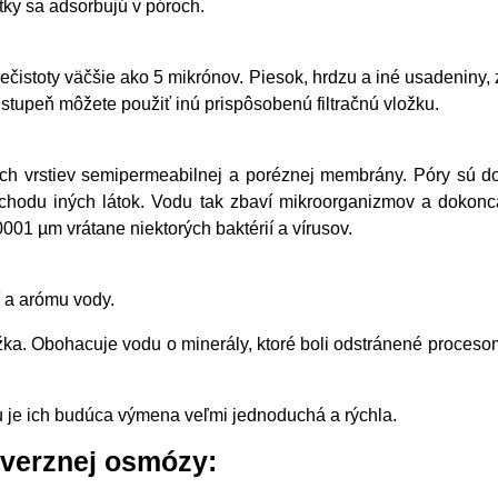
tky sa adsorbujú v póroch.
ečistoty väčšie ako 5 mikrónov. Piesok, hrdzu a iné usadeniny,
í stupeň môžete použiť inú prispôsobenú filtračnú vložku.
ch vrstiev semipermeabilnej a poréznej membrány. Póry sú dos
rechodu iných látok. Vodu tak zbaví mikroorganizmov a dokon
001 µm vrátane niektorých baktérií a vírusov.
ť a arómu vody.
ožka. Obohacuje vodu o minerály, ktoré boli odstránené procesom
mu je ich budúca výmena veľmi jednoduchá a rýchla.
everznej osmózy: