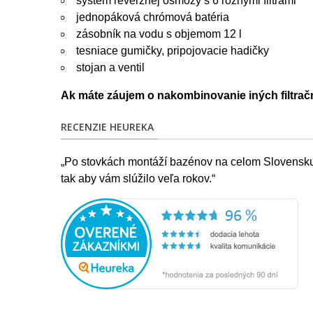
systém reverznej osmózy s 6 rôznymi filtrami
jednopáková chrómová batéria
zásobník na vodu s objemom 12 l
tesniace gumičky, pripojovacie hadičky
stojan a ventil
Ak máte záujem o nakombinovanie iných filtračn
RECENZIE HEUREKA
„Po stovkách montáží bazénov na celom Slovensku s
tak aby vám slúžilo veľa rokov.“