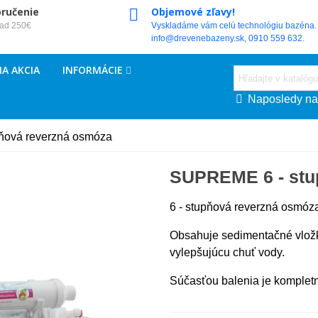
oručenie
Objemové zľavy!
nad 250€
Vyskladáme vám celú technológiu bazéna. 
info@drevenebazeny.sk, 0910 559 632.
A AKCIA
INFORMÁCIE
Naposledy na
ňová reverzná osmóza
SUPREME 6 - stu
6 - stupňová reverzná osmóza 
Obsahuje sedimentačné vložk
vylepšujúcu chuť vody.
Súčasťou balenia je kompletn