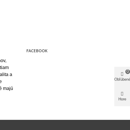
FACEBOOK
ov,
stiam
0
alita a
Obľúben
e
ré majú
Hore