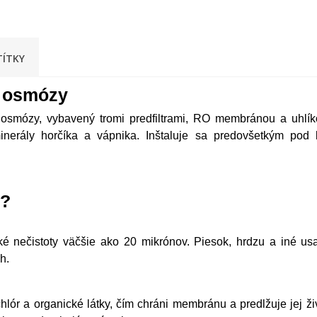
TÍTKY
j osmózy
smózy, vybavený tromi predfiltrami, RO membránou a uhlíko
minerály horčíka a vápnika. Inštaluje sa predovšetkým po
 ?
é nečistoty väčšie ako 20 mikrónov. Piesok, hrdzu a iné usa
h.
ór a organické látky, čím chráni membránu a predlžuje jej živ