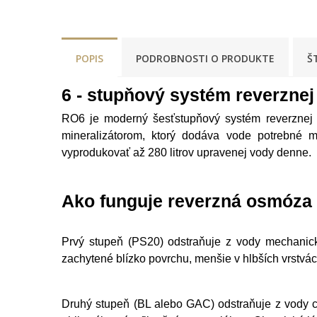
POPIS
PODROBNOSTI O PRODUKTE
Š
6 - stupňový systém reverzne
RO6 je moderný šesťstupňový systém reverznej o
mineralizátorom, ktorý dodáva vode potrebné 
vyprodukovať až 280 litrov upravenej vody denne.
Ako funguje reverzná osmóza
Prvý stupeň (PS20) odstraňuje z vody mechanick
zachytené blízko povrchu, menšie v hlbších vrstvác
Druhý stupeň (BL alebo GAC) odstraňuje z vody chl