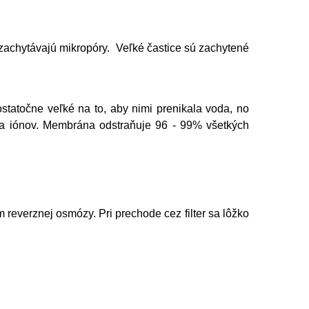
 zachytávajú mikropóry. Veľké častice sú zachytené
tatočne veľké na to, aby nimi prenikala voda, no
ca iónov. Membrána odstraňuje 96 - 99% všetkých
 reverznej osmózy. Pri prechode cez filter sa lôžko